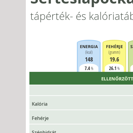
tápérték- és kalóriatá
ENERGIA
FEHÉRJE
S
(
kcal
)
(
gramm
)
148
19.6
7.4
26.1
%
%
ELLENŐRZÖTT
Kalória
Fehérje
Szénhidrát