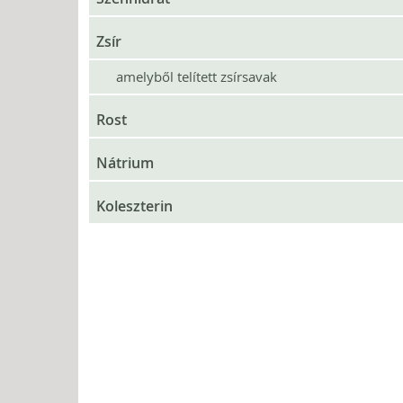
Zsír
amelyből telített zsírsavak
Rost
Nátrium
Koleszterin