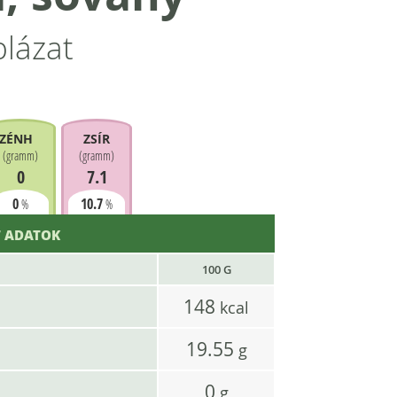
blázat
ZÉNHIDRÁT
ZSÍR
(
gramm
)
(
gramm
)
0
7.1
0
10.7
%
%
 ADATOK
100 G
148
kcal
19.55
g
0
g