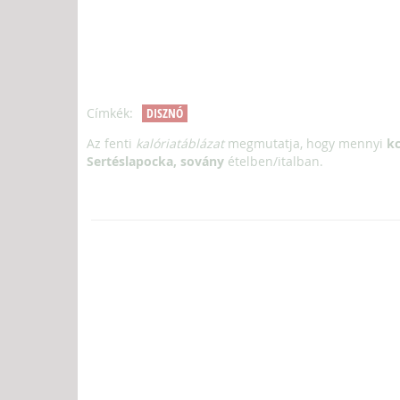
Címkék:
DISZNÓ
Az fenti
kalóriatáblázat
megmutatja, hogy mennyi
kc
Sertéslapocka, sovány
ételben/italban.