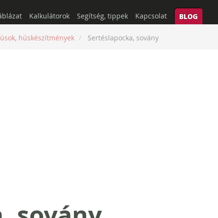
áblázat
Kalkulátorok
Segítség, tippek
Kapcsolat
BLOG
úsok, húskészítmények
Sertéslapocka, sovány
, sovány