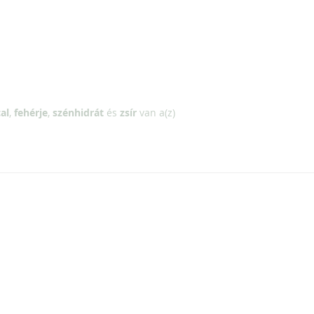
al
,
fehérje
,
szénhidrát
és
zsír
van a(z)