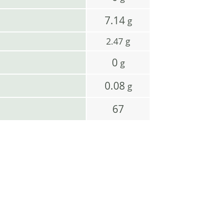
7.14
g
2.47
g
0
g
0.08
g
67