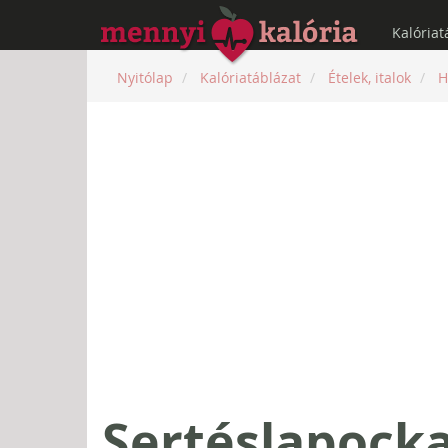
Kalóriat
Nyitólap
Kalóriatáblázat
Ételek, italok
H
Sertéslapocka