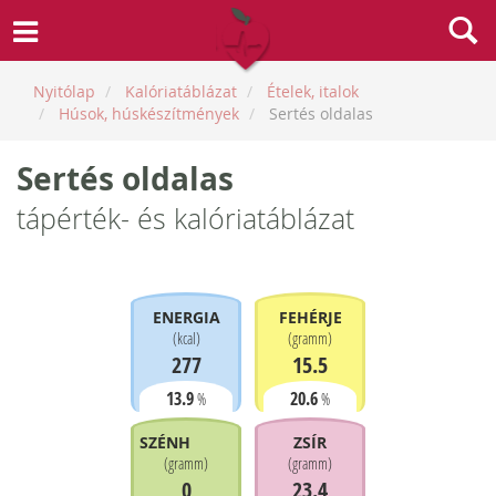
Nyitólap
Kalóriatáblázat
Ételek, italok
Húsok, húskészítmények
Sertés oldalas
Sertés oldalas
tápérték- és kalóriatáblázat
ENERGIA
FEHÉRJE
(
kcal
)
(
gramm
)
277
15.5
13.9
20.6
%
%
SZÉNHIDRÁT
ZSÍR
(
gramm
)
(
gramm
)
0
23.4