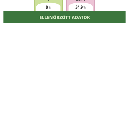
0
34.9
%
%
ELLENŐRZÖTT ADATOK