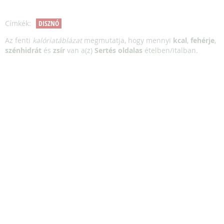
Címkék:
DISZNÓ
Az fenti
kalóriatáblázat
megmutatja, hogy mennyi
kcal
,
fehérje
,
szénhidrát
és
zsír
van a(z)
Sertés oldalas
ételben/italban.