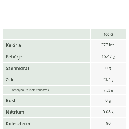
100 G
Kalória
277
kcal
Fehérje
15.47
g
Szénhidrát
0
g
Zsír
23.4
g
7.53
g
amelyből telített zsírsavak
Rost
0
g
Nátrium
0.08
g
Koleszterin
80