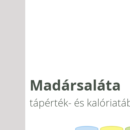
Madársaláta
tápérték- és kalóriatá