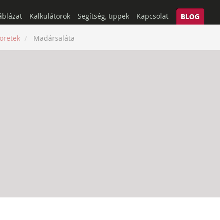
áblázat
Kalkulátorok
Segítség, tippek
Kapcsolat
BLOG
öretek
Madársaláta