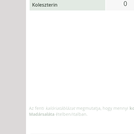
0
Koleszterin
Az fenti
kalóriatáblázat
megmutatja, hogy mennyi
kc
Madársaláta
ételben/italban.