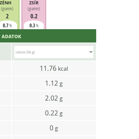
ZÉNHIDRÁT
ZSÍR
(
gramm
)
(
gramm
)
2
0.2
0.7
0.3
%
%
 ADATOK
11.76
l
kcal
1.12
g
2.02
g
0.22
g
0
g