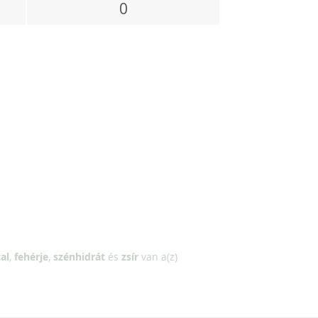
0
al
,
fehérje
,
szénhidrát
és
zsír
van a(z)