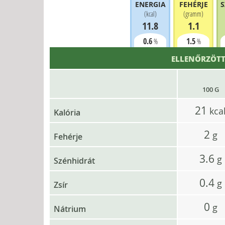
ENERGIA
FEHÉRJE
S
(
kcal
)
(
gramm
)
11.8
1.1
0.6
1.5
%
%
ELLENŐRZÖTT
100 G
21
kca
Kalória
2
g
Fehérje
3.6
g
Szénhidrát
0.4
g
Zsír
0
g
Nátrium