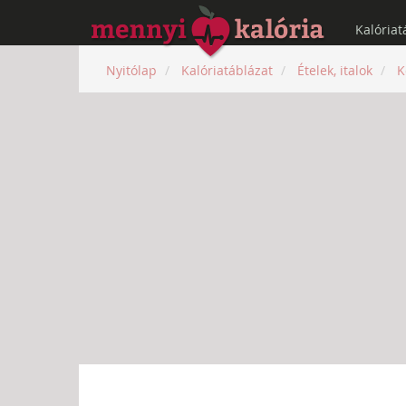
Kalóriat
Nyitólap
Kalóriatáblázat
Ételek, italok
K