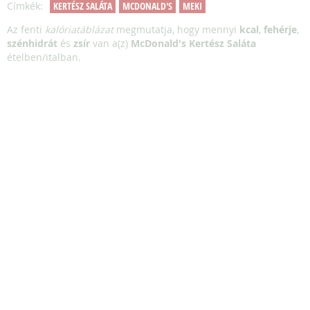
Címkék:
KERTÉSZ SALÁTA
MCDONALD'S
MEKI
Az fenti
kalóriatáblázat
megmutatja, hogy mennyi
kcal
,
fehérje
,
szénhidrát
és
zsír
van a(z)
McDonald's Kertész Saláta
ételben/italban.