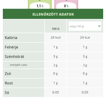
1.1
0
%
%
ELLENŐRZÖTT ADATOK
100 G
Kalória
24
24
kcal
kcal
Fehérje
1
1
g
g
Szénhidrát
3
3
g
g
2
2
g
g
amelyből cukor
Zsír
0
0
g
g
Rost
1
1
g
g
Só
0.05
0.05