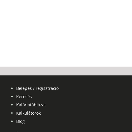
Belépés / regisztráció
Keresés
Kalóriatáblázat
Kalkulátorok
Blog