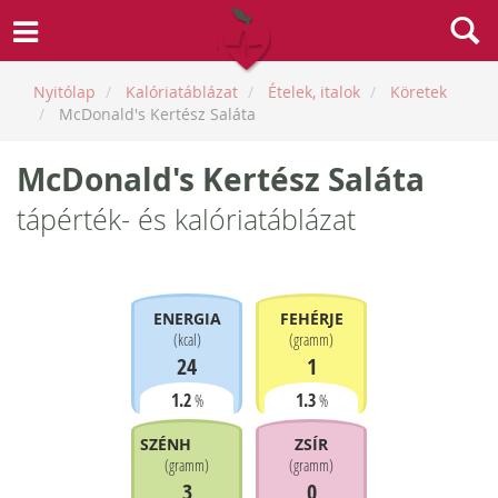
Nyitólap
Kalóriatáblázat
Ételek, italok
Köretek
McDonald's Kertész Saláta
McDonald's Kertész Saláta
tápérték- és kalóriatáblázat
ENERGIA
FEHÉRJE
(
kcal
)
(
gramm
)
24
1
1.2
1.3
%
%
SZÉNHIDRÁT
ZSÍR
(
gramm
)
(
gramm
)
3
0