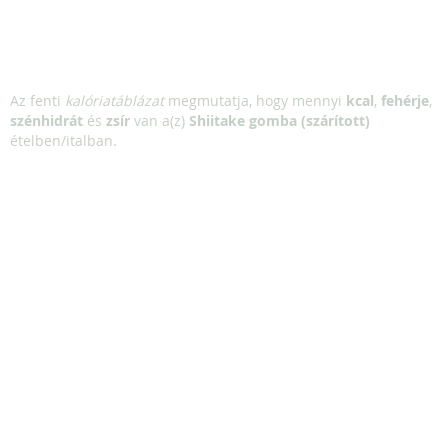
Az fenti
kalóriatáblázat
megmutatja, hogy mennyi
kcal
,
fehérje
,
szénhidrát
és
zsír
van a(z)
Shiitake gomba (szárított)
ételben/italban.