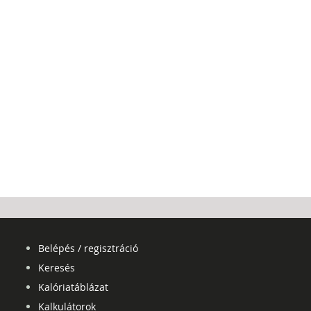
Belépés / regisztráció
Keresés
Kalóriatáblázat
Kalkulátorok