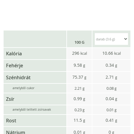
100 G
Kalória
296
10.66
kcal
kcal
Fehérje
9.58
0.34
g
g
Szénhidrát
75.37
2.71
g
g
2.21
0.08
g
g
amelyből cukor
Zsír
0.99
0.04
g
g
0.23
0.01
g
g
amelyből telített zsírsavak
Rost
11.5
0.41
g
g
Nátrium
0.01
0
g
g