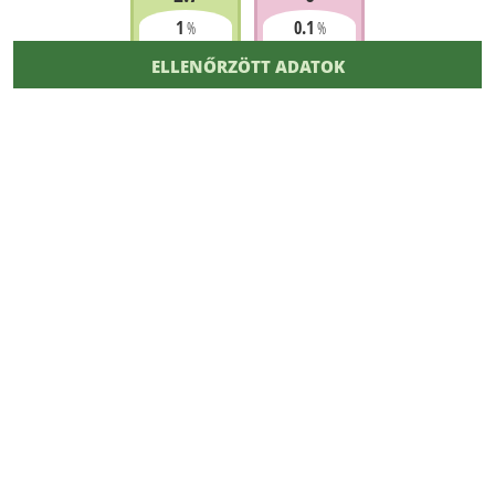
1
0.1
%
%
ELLENŐRZÖTT ADATOK