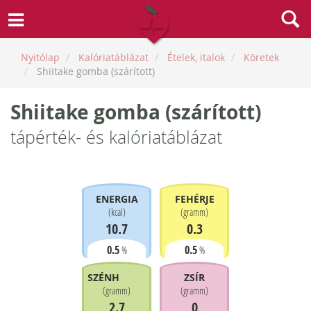
Nyitólap
Kalóriatáblázat
Ételek, italok
Köretek
Shiitake gomba (szárított)
Shiitake gomba (szárított)
tápérték- és kalóriatáblázat
ENERGIA
FEHÉRJE
(
kcal
)
(
gramm
)
10.7
0.3
0.5
0.5
%
%
SZÉNHIDRÁT
ZSÍR
(
gramm
)
(
gramm
)
2.7
0