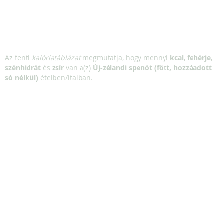
Az fenti
kalóriatáblázat
megmutatja, hogy mennyi
kcal
,
fehérje
,
szénhidrát
és
zsír
van a(z)
Új-zélandi spenót (főtt, hozzáadott
só nélkül)
ételben/italban.