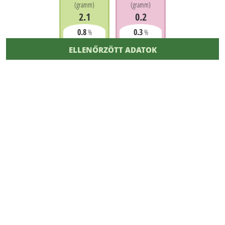
(
gramm
)
(
gramm
)
2.1
0.2
0.8
0.3
%
%
ELLENŐRZÖTT ADATOK