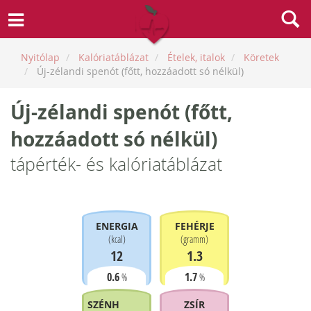
Nyitólap
Kalóriatáblázat
Ételek, italok
Köretek
Új-zélandi spenót (főtt, hozzáadott só nélkül)
Új-zélandi spenót (főtt,
hozzáadott só nélkül)
tápérték- és kalóriatáblázat
ENERGIA
FEHÉRJE
(
kcal
)
(
gramm
)
12
1.3
0.6
1.7
%
%
SZÉNHIDRÁT
ZSÍR