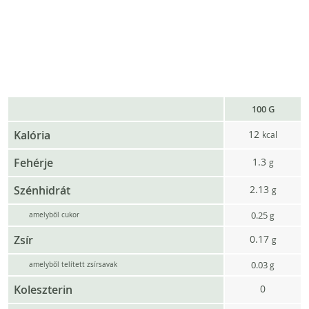
100 G
Kalória
12
kcal
Fehérje
1.3
g
Szénhidrát
2.13
g
0.25
g
amelyből cukor
Zsír
0.17
g
0.03
g
amelyből telített zsírsavak
Koleszterin
0