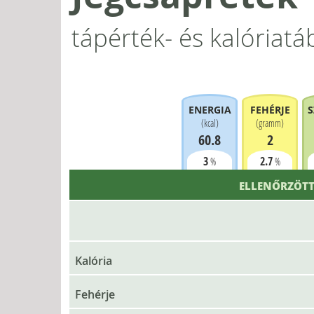
tápérték- és kalóriatá
ENERGIA
FEHÉRJE
S
(
kcal
)
(
gramm
)
60.8
2
3
2.7
%
%
ELLENŐRZÖTT
Kalória
Fehérje