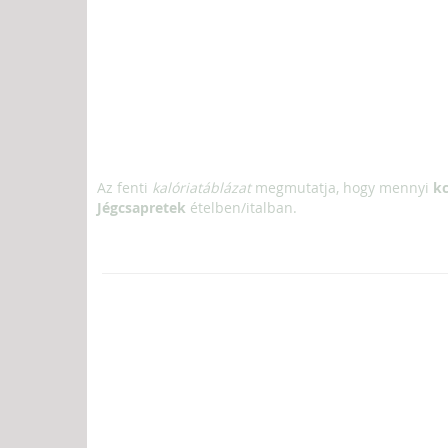
Az fenti
kalóriatáblázat
megmutatja, hogy mennyi
kc
Jégcsapretek
ételben/italban.