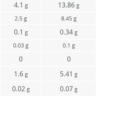
4.1
13.86
g
g
2.5
g
8.45
g
0.1
0.34
g
g
0.03
g
0.1
g
0
0
1.6
5.41
g
g
0.02
0.07
g
g