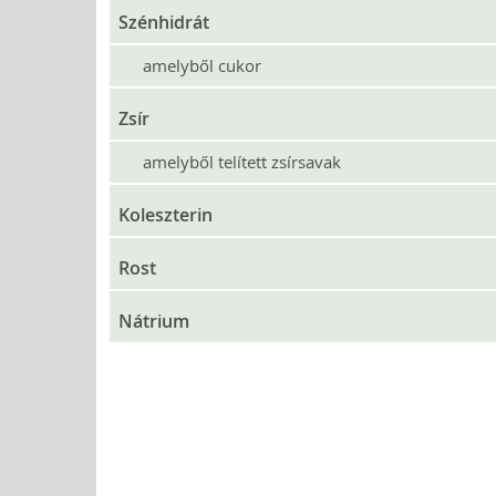
Szénhidrát
amelyből cukor
Zsír
amelyből telített zsírsavak
Koleszterin
Rost
Nátrium