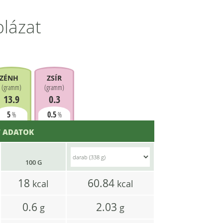
blázat
ZÉNHIDRÁT
ZSÍR
(
gramm
)
(
gramm
)
13.9
0.3
5
0.5
%
%
 ADATOK
100 G
18
60.84
kcal
kcal
0.6
2.03
g
g