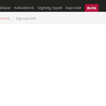
áblázat
Kalkulátorok
Segítség, tippek
Kapcsolat
BLOG
öretek
Jégcsapretek