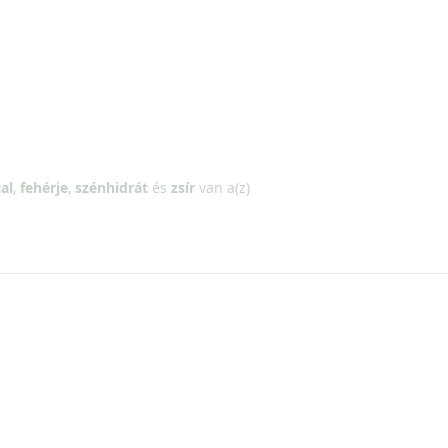
al
,
fehérje
,
szénhidrát
és
zsír
van a(z)