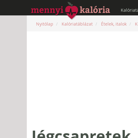
Kalóriat
Nyitólap
Kalóriatáblázat
Ételek, italok
K
Jégcsapretek