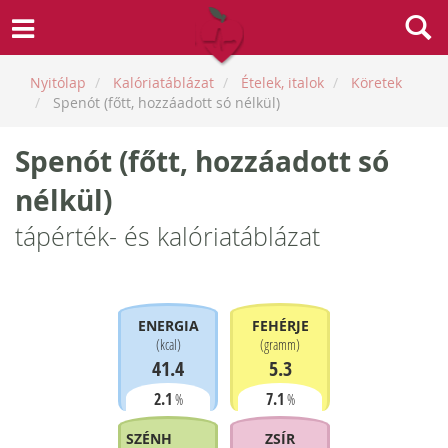
Nyitólap
Kalóriatáblázat
Ételek, italok
Köretek
Spenót (főtt, hozzáadott só nélkül)
Spenót (főtt, hozzáadott só
nélkül)
tápérték- és kalóriatáblázat
ENERGIA
FEHÉRJE
(
kcal
)
(
gramm
)
41.4
5.3
2.1
7.1
%
%
SZÉNHIDRÁT
ZSÍR