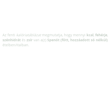
Az fenti
kalóriatáblázat
megmutatja, hogy mennyi
kcal
,
fehérje
,
szénhidrát
és
zsír
van a(z)
Spenót (főtt, hozzáadott só nélkül)
ételben/italban.