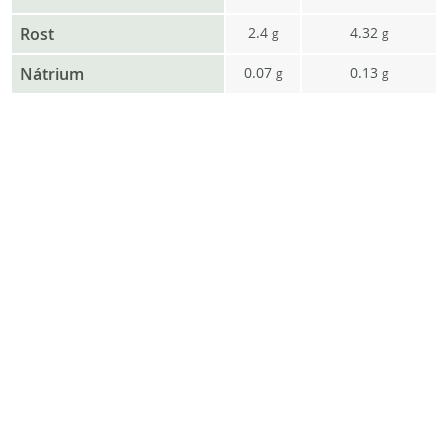
Rost
2.4
4.32
g
g
Nátrium
0.07
0.13
g
g