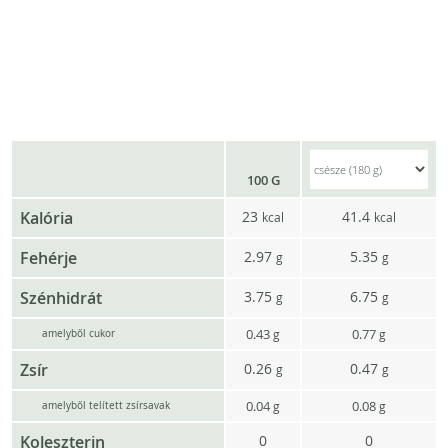
100 G
Kalória
23
41.4
kcal
kcal
Fehérje
2.97
5.35
g
g
Szénhidrát
3.75
6.75
g
g
0.43
0.77
g
g
amelyből cukor
Zsír
0.26
0.47
g
g
0.04
0.08
g
g
amelyből telített zsírsavak
Koleszterin
0
0