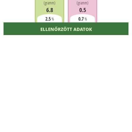
(
gramm
)
(
gramm
)
6.8
0.5
2.5
0.7
%
%
ELLENŐRZÖTT ADATOK