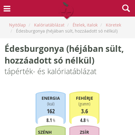
Nyitólap
Kalóriatáblázat
Ételek, italok
Köretek
Édesburgonya (héjában sült, hozzáadott só nélkül)
Édesburgonya (héjában sült,
hozzáadott só nélkül)
tápérték- és kalóriatáblázat
ENERGIA
FEHÉRJE
(
kcal
)
(
gramm
)
162
3.6
8.1
4.8
%
%
SZÉNHIDRÁT
ZSÍR