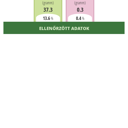
(
gramm
)
(
gramm
)
37.3
0.3
13.6
0.4
%
%
ELLENŐRZÖTT ADATOK