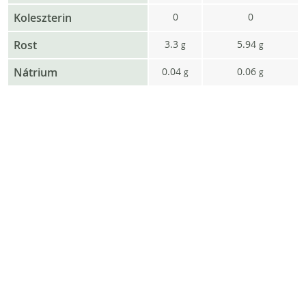
Koleszterin
0
0
Rost
3.3
5.94
g
g
Nátrium
0.04
0.06
g
g