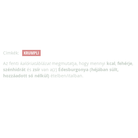
Címkék:
KRUMPLI
Az fenti
kalóriatáblázat
megmutatja, hogy mennyi
kcal
,
fehérje
,
szénhidrát
és
zsír
van a(z)
Édesburgonya (héjában sült,
hozzáadott só nélkül)
ételben/italban.