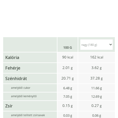
100 G
Kalória
90
162
kcal
kcal
Fehérje
2.01
3.62
g
g
Szénhidrát
20.71
37.28
g
g
6.48
11.66
g
g
amelyből cukor
7.05
12.69
g
g
amelyből keményítő
Zsír
0.15
0.27
g
g
0.03
0.06
g
g
amelyből telített zsírsavak