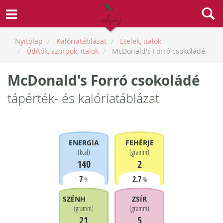
Nyitólap
Kalóriatáblázat
Ételek, italok
Üdítők, szörpök, italok
McDonald's Forró csokoládé
McDonald's Forró csokoládé
tápérték- és kalóriatáblázat
ENERGIA
FEHÉRJE
(
kcal
)
(
gramm
)
140
2
7
2.7
%
%
SZÉNHIDRÁT
ZSÍR
(
gramm
)
(
gramm
)
21
5