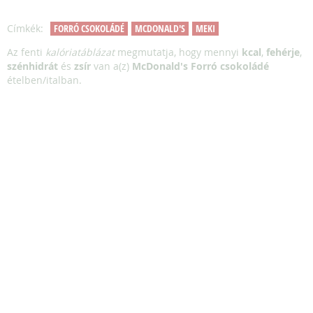
Címkék:
FORRÓ CSOKOLÁDÉ
MCDONALD'S
MEKI
Az fenti
kalóriatáblázat
megmutatja, hogy mennyi
kcal
,
fehérje
,
szénhidrát
és
zsír
van a(z)
McDonald's Forró csokoládé
ételben/italban.