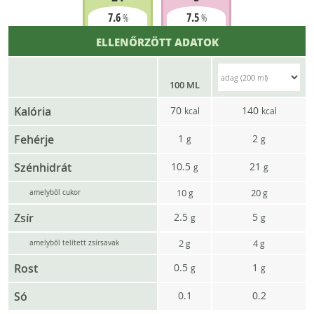
7.6
7.5
%
%
ELLENŐRZÖTT ADATOK
100 ML
Kalória
70
140
kcal
kcal
Fehérje
1
2
g
g
Szénhidrát
10.5
21
g
g
10
20
g
g
amelyből cukor
Zsír
2.5
5
g
g
2
4
g
g
amelyből telített zsírsavak
Rost
0.5
1
g
g
Só
0.1
0.2