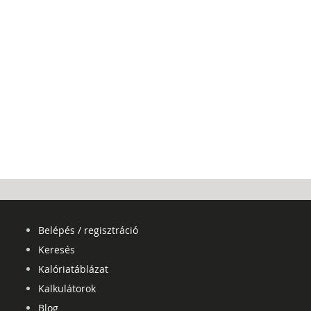
Belépés / regisztráció
Keresés
Kalóriatáblázat
Kalkulátorok
Blog