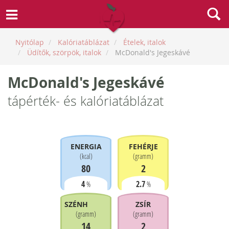
Nyitólap
Kalóriatáblázat
Ételek, italok
Üdítők, szörpök, italok
McDonald's Jegeskávé
McDonald's Jegeskávé
tápérték- és kalóriatáblázat
ENERGIA
FEHÉRJE
(
kcal
)
(
gramm
)
80
2
4
2.7
%
%
SZÉNHIDRÁT
ZSÍR
(
gramm
)
(
gramm
)
14
2