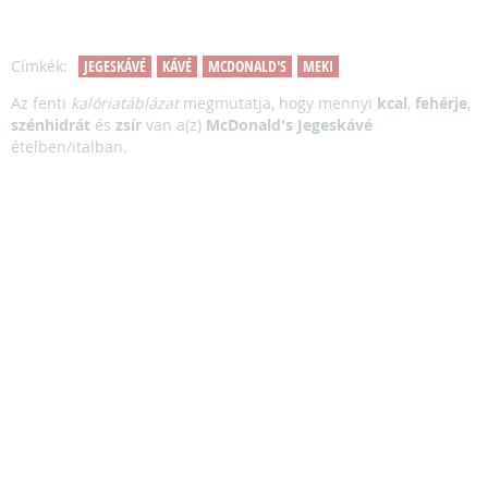
Címkék:
JEGESKÁVÉ
KÁVÉ
MCDONALD'S
MEKI
Az fenti
kalóriatáblázat
megmutatja, hogy mennyi
kcal
,
fehérje
,
szénhidrát
és
zsír
van a(z)
McDonald's Jegeskávé
ételben/italban.