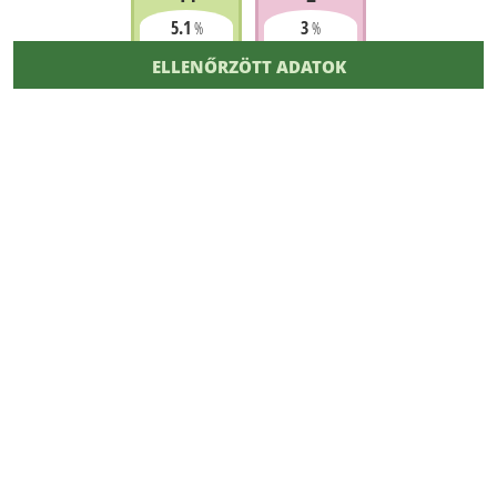
5.1
3
%
%
ELLENŐRZÖTT ADATOK