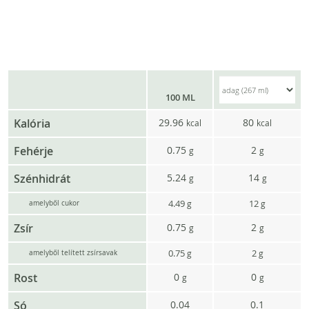
100 ML
Kalória
29.96
80
kcal
kcal
Fehérje
0.75
2
g
g
Szénhidrát
5.24
14
g
g
4.49
12
g
g
amelyből cukor
Zsír
0.75
2
g
g
0.75
2
g
g
amelyből telített zsírsavak
Rost
0
0
g
g
Só
0.04
0.1