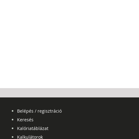
Belépés / regisztráció
Keresés
Kalóriatáblázat
Kalkulátorok