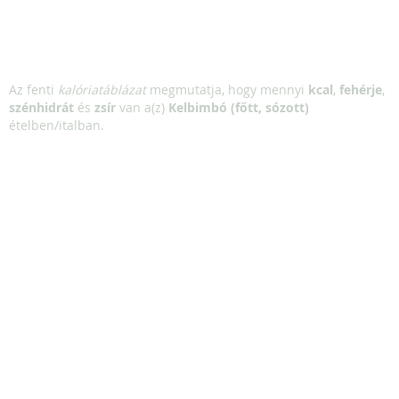
Az fenti
kalóriatáblázat
megmutatja, hogy mennyi
kcal
,
fehérje
,
szénhidrát
és
zsír
van a(z)
Kelbimbó (főtt, sózott)
ételben/italban.