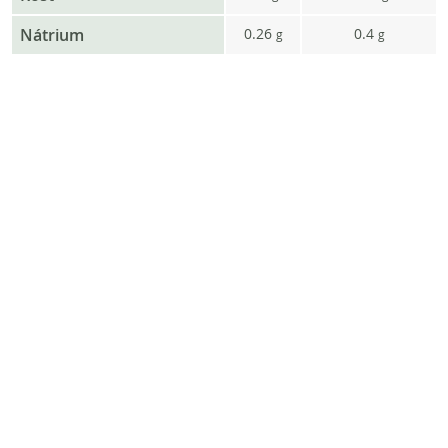
Nátrium
0.26
0.4
g
g