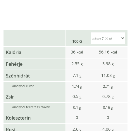
100 G
Kalória
36
56.16
kcal
kcal
Fehérje
2.55
3.98
g
g
Szénhidrát
7.1
11.08
g
g
1.74
2.71
g
g
amelyből cukor
Zsír
0.5
0.78
g
g
0.1
0.16
g
g
amelyből telített zsírsavak
Koleszterin
0
0
Rost
2.6
4.06
g
g