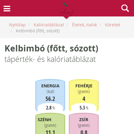
Nyitólap
Kalóriatáblázat
Ételek, italok
Köretek
Kelbimbó (főtt, sózott)
Kelbimbó (főtt, sózott)
tápérték- és kalóriatáblázat
ENERGIA
FEHÉRJE
(
kcal
)
(
gramm
)
56.2
4
2.8
5.3
%
%
SZÉNHIDRÁT
ZSÍR
(
gramm
)
(
gramm
)
11.1
0.8