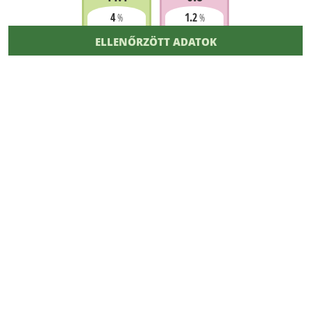
4
1.2
%
%
ELLENŐRZÖTT ADATOK