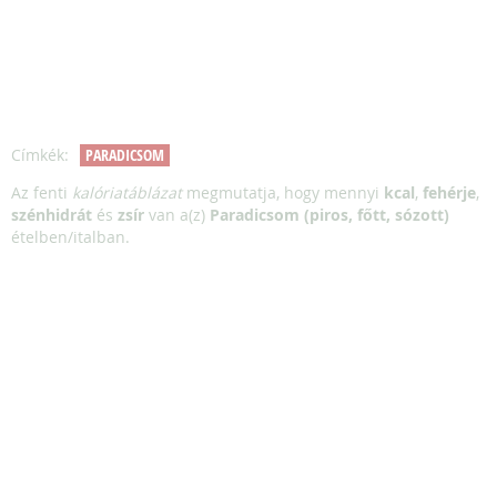
Címkék:
PARADICSOM
Az fenti
kalóriatáblázat
megmutatja, hogy mennyi
kcal
,
fehérje
,
szénhidrát
és
zsír
van a(z)
Paradicsom (piros, főtt, sózott)
ételben/italban.