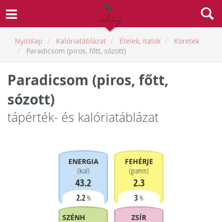
Nyitólap
Kalóriatáblázat
Ételek, italok
Köretek
Paradicsom (piros, főtt, sózott)
Paradicsom (piros, főtt,
sózott)
tápérték- és kalóriatáblázat
ENERGIA
FEHÉRJE
(
kcal
)
(
gramm
)
43.2
2.3
2.2
3
%
%
SZÉNHIDRÁT
ZSÍR