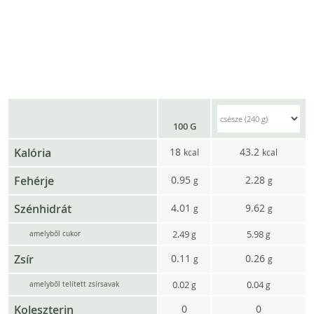
100 G
Kalória
18
43.2
kcal
kcal
Fehérje
0.95
2.28
g
g
Szénhidrát
4.01
9.62
g
g
2.49
5.98
g
g
amelyből cukor
Zsír
0.11
0.26
g
g
0.02
0.04
g
g
amelyből telített zsírsavak
Koleszterin
0
0