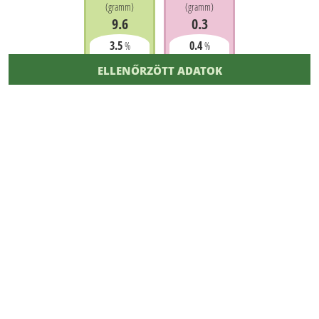
(
gramm
)
(
gramm
)
9.6
0.3
3.5
0.4
%
%
ELLENŐRZÖTT ADATOK