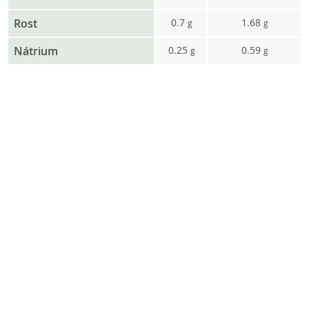
Rost
0.7
1.68
g
g
Nátrium
0.25
0.59
g
g