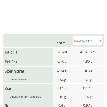
100 ML
Kalória
17
41.31
kcal
kcal
Fehérje
0.76
1.85
g
g
Szénhidrát
4.24
10.3
g
g
3.56
8.65
g
g
amelyből cukor
Zsír
0.05
0.12
g
g
0.01
0.02
g
g
amelyből telített zsírsavak
Rost
0.4
0.97
g
g