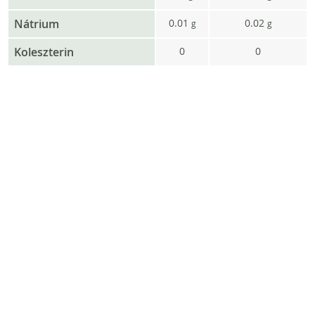
Nátrium
0.01
0.02
g
g
Koleszterin
0
0