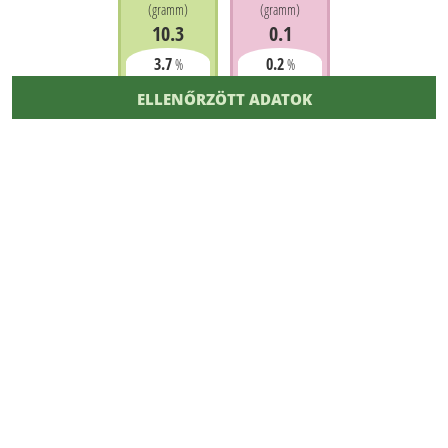
(
gramm
)
(
gramm
)
10.3
0.1
3.7
0.2
%
%
ELLENŐRZÖTT ADATOK