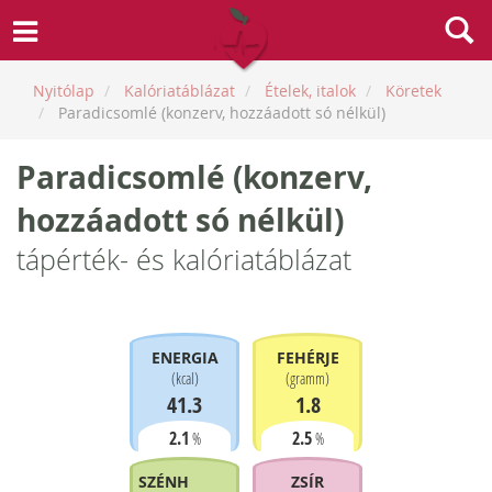
Nyitólap
Kalóriatáblázat
Ételek, italok
Köretek
Paradicsomlé (konzerv, hozzáadott só nélkül)
Paradicsomlé (konzerv,
hozzáadott só nélkül)
tápérték- és kalóriatáblázat
ENERGIA
FEHÉRJE
(
kcal
)
(
gramm
)
41.3
1.8
2.1
2.5
%
%
SZÉNHIDRÁT
ZSÍR