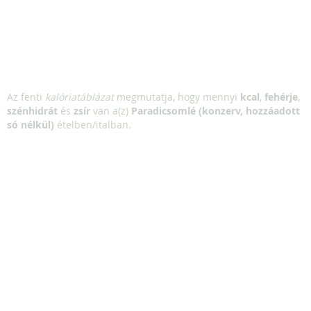
Az fenti
kalóriatáblázat
megmutatja, hogy mennyi
kcal
,
fehérje
,
szénhidrát
és
zsír
van a(z)
Paradicsomlé (konzerv, hozzáadott
só nélkül)
ételben/italban.