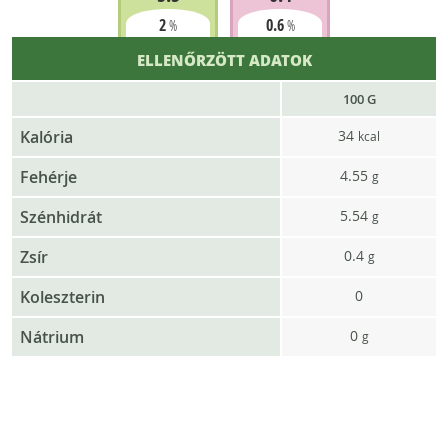
2
0.6
%
%
ELLENŐRZÖTT ADATOK
100 G
Kalória
34
kcal
Fehérje
4.55
g
Szénhidrát
5.54
g
Zsír
0.4
g
Koleszterin
0
Nátrium
0
g