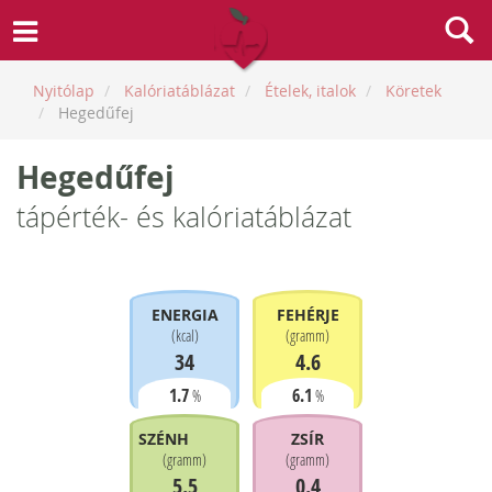
Nyitólap
Kalóriatáblázat
Ételek, italok
Köretek
Hegedűfej
Hegedűfej
tápérték- és kalóriatáblázat
ENERGIA
FEHÉRJE
(
kcal
)
(
gramm
)
34
4.6
1.7
6.1
%
%
SZÉNHIDRÁT
ZSÍR
(
gramm
)
(
gramm
)
5.5
0.4