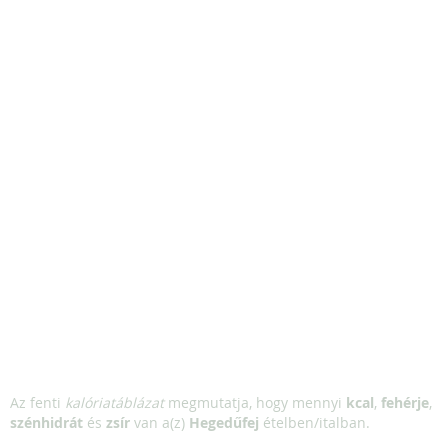
Az fenti
kalóriatáblázat
megmutatja, hogy mennyi
kcal
,
fehérje
,
szénhidrát
és
zsír
van a(z)
Hegedűfej
ételben/italban.