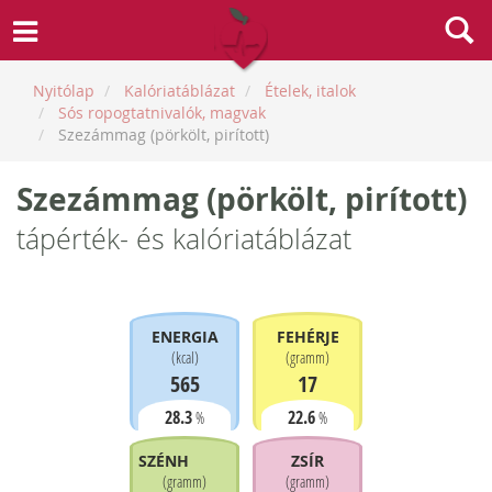
Nyitólap
Kalóriatáblázat
Ételek, italok
Sós ropogtatnivalók, magvak
Szezámmag (pörkölt, pirított)
Szezámmag (pörkölt, pirított)
tápérték- és kalóriatáblázat
ENERGIA
FEHÉRJE
(
kcal
)
(
gramm
)
565
17
28.3
22.6
%
%
SZÉNHIDRÁT
ZSÍR
(
gramm
)
(
gramm
)