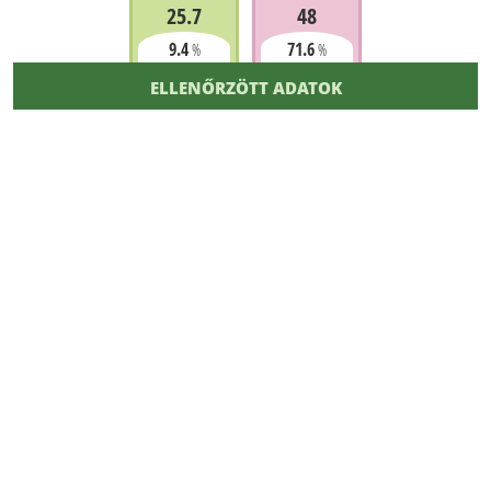
25.7
48
9.4
71.6
%
%
ELLENŐRZÖTT ADATOK