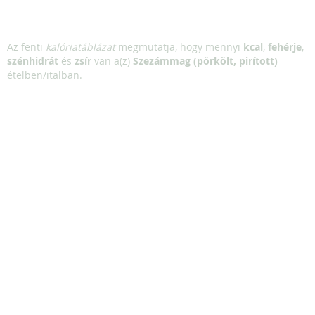
Az fenti
kalóriatáblázat
megmutatja, hogy mennyi
kcal
,
fehérje
,
szénhidrát
és
zsír
van a(z)
Szezámmag (pörkölt, pirított)
ételben/italban.