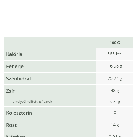
100 G
Kalória
565
kcal
Fehérje
16.96
g
Szénhidrát
25.74
g
Zsír
48
g
6.72
g
amelyből telített zsírsavak
Koleszterin
0
Rost
14
g
0.01