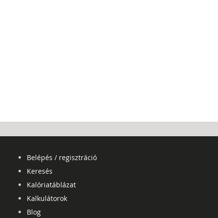
Belépés / regisztráció
Keresés
Kalóriatáblázat
Kalkulátorok
Blog