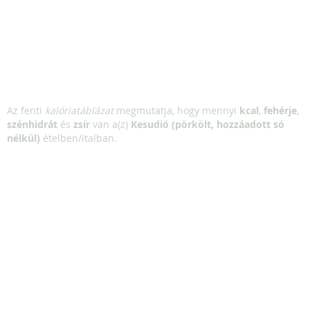
Az fenti
kalóriatáblázat
megmutatja, hogy mennyi
kcal
,
fehérje
,
szénhidrát
és
zsír
van a(z)
Kesudió (pörkölt, hozzáadott só
nélkül)
ételben/italban.