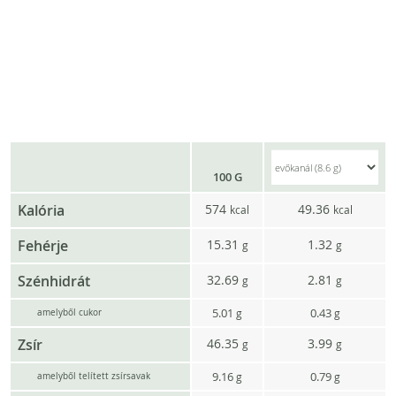
100 G
Kalória
574
49.36
kcal
kcal
Fehérje
15.31
1.32
g
g
Szénhidrát
32.69
2.81
g
g
5.01
0.43
g
g
amelyből cukor
Zsír
46.35
3.99
g
g
9.16
0.79
g
g
amelyből telített zsírsavak