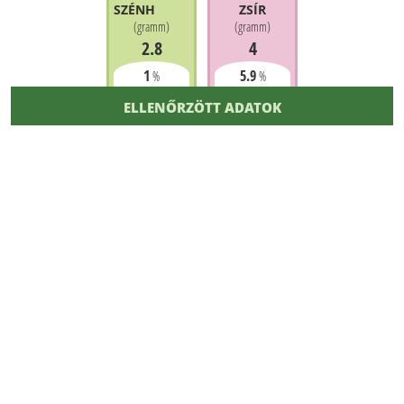
SZÉNHIDRÁT
ZSÍR
(
gramm
)
(
gramm
)
2.8
4
1
5.9
%
%
ELLENŐRZÖTT ADATOK