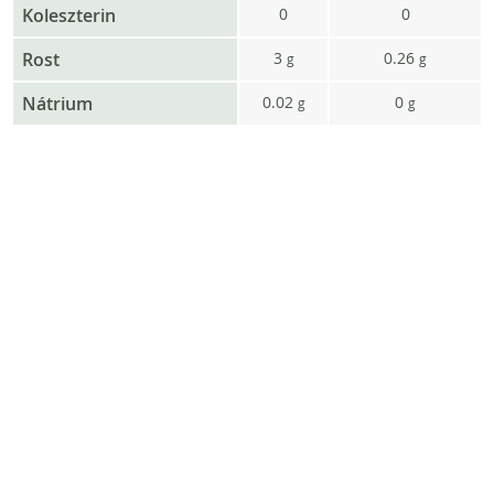
Koleszterin
0
0
Rost
3
0.26
g
g
Nátrium
0.02
0
g
g