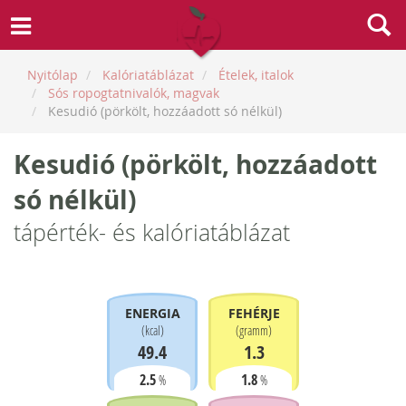
Nyitólap
Kalóriatáblázat
Ételek, italok
Sós ropogtatnivalók, magvak
Kesudió (pörkölt, hozzáadott só nélkül)
Kesudió (pörkölt, hozzáadott
só nélkül)
tápérték- és kalóriatáblázat
ENERGIA
FEHÉRJE
(
kcal
)
(
gramm
)
49.4
1.3
2.5
1.8
%
%