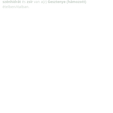
szénhidrát
és
zsír
van a(z)
Gesztenye (hámozott)
ételben/italban.