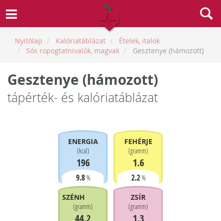
Nyitólap
Kalóriatáblázat
Ételek, italok
Sós ropogtatnivalók, magvak
Gesztenye (hámozott)
Gesztenye (hámozott)
tápérték- és kalóriatáblázat
ENERGIA
FEHÉRJE
(
kcal
)
(
gramm
)
196
1.6
9.8
2.2
%
%
SZÉNHIDRÁT
ZSÍR
(
gramm
)
(
gramm
)
44.2
1.3