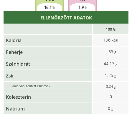
16.1
1.9
%
%
ELLENŐRZÖTT ADATOK
100 G
Kalória
196
kcal
Fehérje
1.63
g
Szénhidrát
44.17
g
Zsír
1.25
g
0.24
g
amelyből telített zsírsavak
Koleszterin
0
Nátrium
0
g