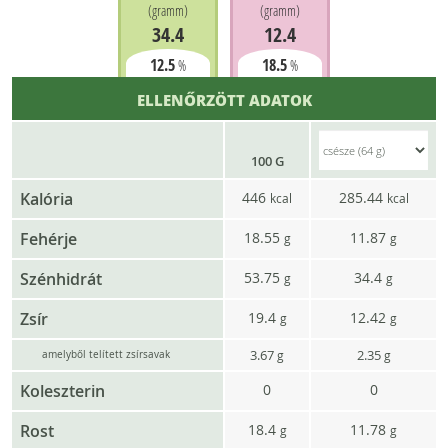
(
gramm
)
(
gramm
)
34.4
12.4
12.5
18.5
%
%
ELLENŐRZÖTT ADATOK
100 G
Kalória
446
285.44
kcal
kcal
Fehérje
18.55
11.87
g
g
Szénhidrát
53.75
34.4
g
g
Zsír
19.4
12.42
g
g
3.67
2.35
g
g
amelyből telített zsírsavak
Koleszterin
0
0
Rost
18.4
11.78
g
g