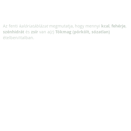
Az fenti
kalóriatáblázat
megmutatja, hogy mennyi
kcal
,
fehérje
,
szénhidrát
és
zsír
van a(z)
Tökmag (pörkölt, sózatlan)
ételben/italban.