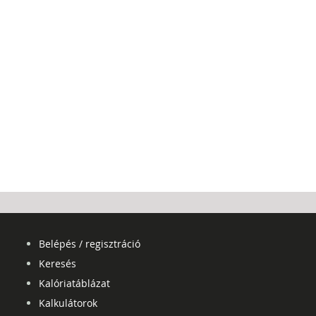
Belépés / regisztráció
Keresés
Kalóriatáblázat
Kalkulátorok