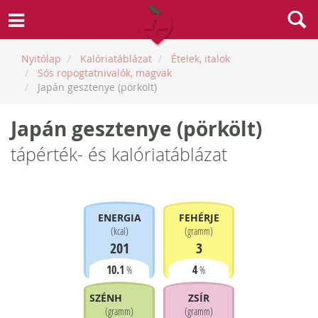
Nyitólap
Kalóriatáblázat
Ételek, italok
Sós ropogtatnivalók, magvak
Japán gesztenye (pörkölt)
Japán gesztenye (pörkölt)
tápérték- és kalóriatáblázat
ENERGIA
FEHÉRJE
(
kcal
)
(
gramm
)
201
3
10.1
4
%
%
SZÉNHIDRÁT
ZSÍR
(
gramm
)
(
gramm
)