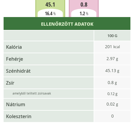
45.1
0.8
16.4
1.2
%
%
ELLENŐRZÖTT ADATOK
100 G
Kalória
201
kcal
Fehérje
2.97
g
Szénhidrát
45.13
g
Zsír
0.8
g
0.12
g
amelyből telített zsírsavak
Nátrium
0.02
g
Koleszterin
0