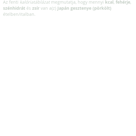
Az fenti
kalóriatáblázat
megmutatja, hogy mennyi
kcal
,
fehérje
,
szénhidrát
és
zsír
van a(z)
Japán gesztenye (pörkölt)
ételben/italban.