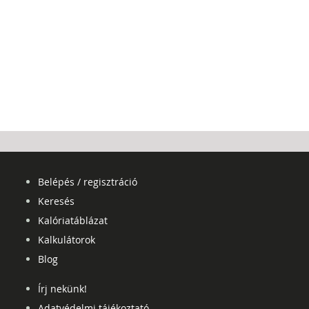
Belépés / regisztráció
Keresés
Kalóriatáblázat
Kalkulátorok
Blog
Írj nekünk!
Adatvédelmi tájékoztató