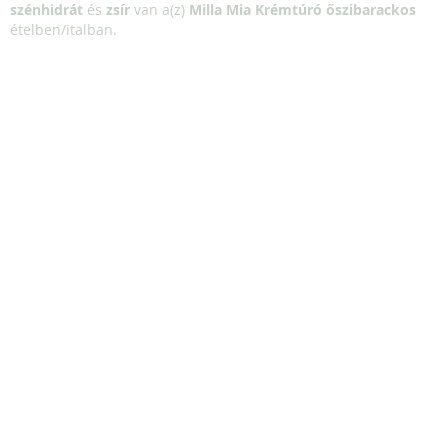
szénhidrát
és
zsír
van a(z)
Milla Mia Krémtúró őszibarackos
ételben/italban.