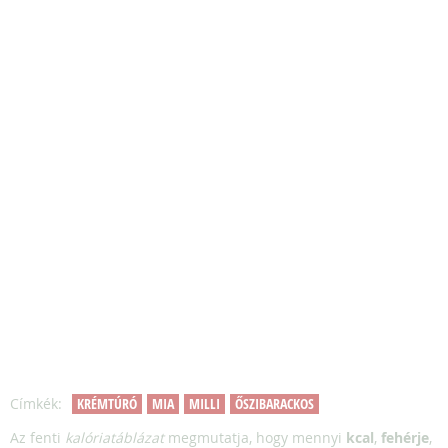
Címkék:
KRÉMTÚRÓ
MIA
MILLI
ŐSZIBARACKOS
Az fenti
kalóriatáblázat
megmutatja, hogy mennyi
kcal
,
fehérje
,