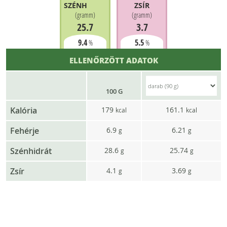
SZÉNHIDRÁT
ZSÍR
(
gramm
)
(
gramm
)
25.7
3.7
9.4
5.5
%
%
ELLENŐRZÖTT ADATOK
100 G
Kalória
179
161.1
kcal
kcal
Fehérje
6.9
6.21
g
g
Szénhidrát
28.6
25.74
g
g
Zsír
4.1
3.69
g
g