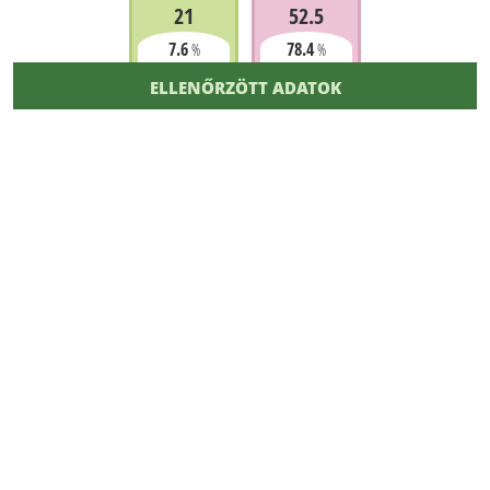
21
52.5
7.6
78.4
%
%
ELLENŐRZÖTT ADATOK