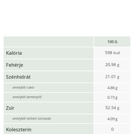
100 G
Kalória
598
kcal
Fehérje
20.96
g
Szénhidrát
21.01
g
4.86
g
amelyből cukor
0.73
g
amelyből keményítő
Zsír
52.54
g
4.09
g
amelyből telített zsírsavak
Koleszterin
0