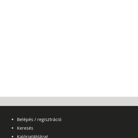
Belépés / regisztráció
Keresés
Kalóriatáblázat