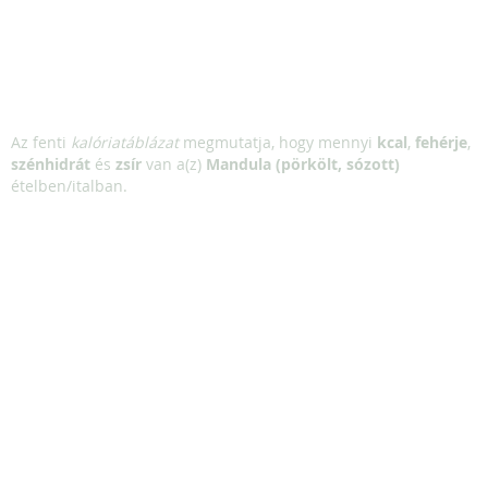
Az fenti
kalóriatáblázat
megmutatja, hogy mennyi
kcal
,
fehérje
,
szénhidrát
és
zsír
van a(z)
Mandula (pörkölt, sózott)
ételben/italban.