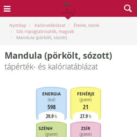
Nyitólap
Kalóriatáblázat
Ételek, italok
Sós ropogtatnivalók, magvak
Mandula (pörkölt, sózott)
Mandula (pörkölt, sózott)
tápérték- és kalóriatáblázat
ENERGIA
FEHÉRJE
(
kcal
)
(
gramm
)
598
21
29.9
27.9
%
%
SZÉNHIDRÁT
ZSÍR
(
gramm
)
(
gramm
)