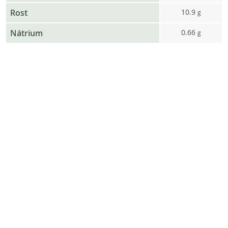
Rost
10.9
g
Nátrium
0.66
g