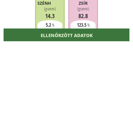
SZÉNHIDRÁT
ZSÍR
(
gramm
)
(
gramm
)
14.3
82.8
5.2
123.5
%
%
ELLENŐRZÖTT ADATOK