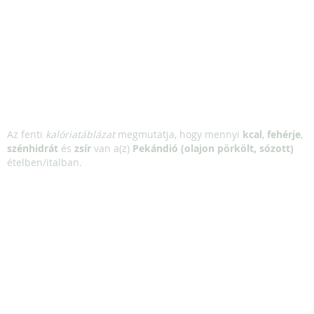
Az fenti
kalóriatáblázat
megmutatja, hogy mennyi
kcal
,
fehérje
,
szénhidrát
és
zsír
van a(z)
Pekándió (olajon pörkölt, sózott)
ételben/italban.