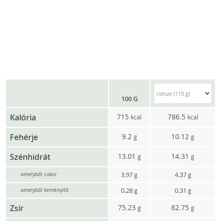
100 G
Kalória
715
786.5
kcal
kcal
Fehérje
9.2
10.12
g
g
Szénhidrát
13.01
14.31
g
g
3.97
4.37
g
g
amelyből cukor
0.28
0.31
g
g
amelyből keményítő
Zsír
75.23
82.75
g
g