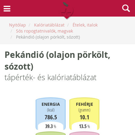
Nyitólap
Kalóriatáblázat
Ételek, italok
Sós ropogtatnivalók, magvak
Pekándió (olajon pörkölt, sózott)
Pekándió (olajon pörkölt,
sózott)
tápérték- és kalóriatáblázat
ENERGIA
FEHÉRJE
(
kcal
)
(
gramm
)
786.5
10.1
39.3
13.5
%
%