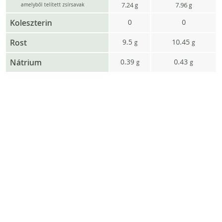
7.24
7.96
g
g
amelyből telített zsírsavak
Koleszterin
0
0
Rost
9.5
10.45
g
g
Nátrium
0.39
0.43
g
g