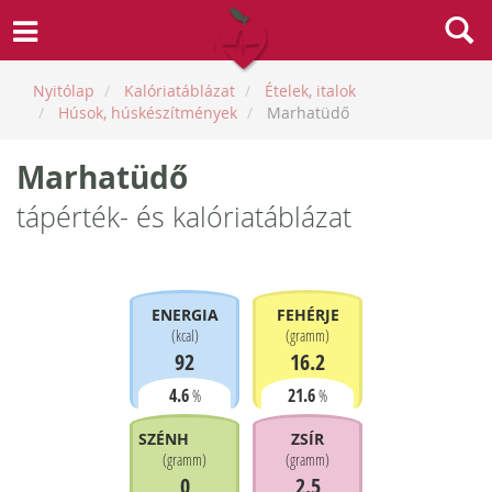
Nyitólap
Kalóriatáblázat
Ételek, italok
Húsok, húskészítmények
Marhatüdő
Marhatüdő
tápérték- és kalóriatáblázat
ENERGIA
FEHÉRJE
(
kcal
)
(
gramm
)
92
16.2
4.6
21.6
%
%
SZÉNHIDRÁT
ZSÍR
(
gramm
)
(
gramm
)
0
2.5