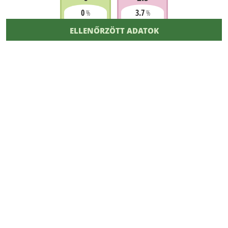
0
3.7
%
%
ELLENŐRZÖTT ADATOK