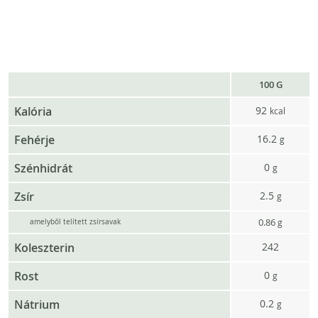
100 G
Kalória
92
kcal
Fehérje
16.2
g
Szénhidrát
0
g
Zsír
2.5
g
0.86
g
amelyből telített zsírsavak
Koleszterin
242
Rost
0
g
Nátrium
0.2
g