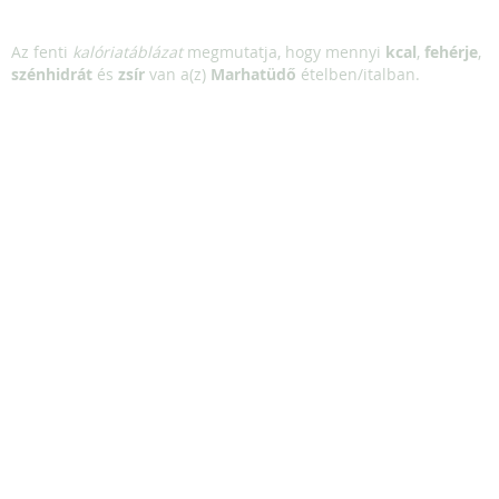
Az fenti
kalóriatáblázat
megmutatja, hogy mennyi
kcal
,
fehérje
,
szénhidrát
és
zsír
van a(z)
Marhatüdő
ételben/italban.