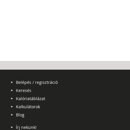
Belépés / regisztráció
Keresés
Kalóriatáblázat
Kalkulátorok
Blog
Írj nekünk!