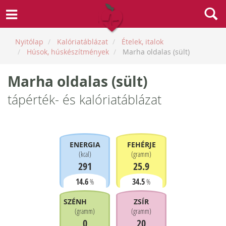
Nyitólap
Kalóriatáblázat
Ételek, italok
Húsok, húskészítmények
Marha oldalas (sült)
Marha oldalas (sült)
tápérték- és kalóriatáblázat
ENERGIA
FEHÉRJE
(
kcal
)
(
gramm
)
291
25.9
14.6
34.5
%
%
SZÉNHIDRÁT
ZSÍR
(
gramm
)
(
gramm
)
0
20