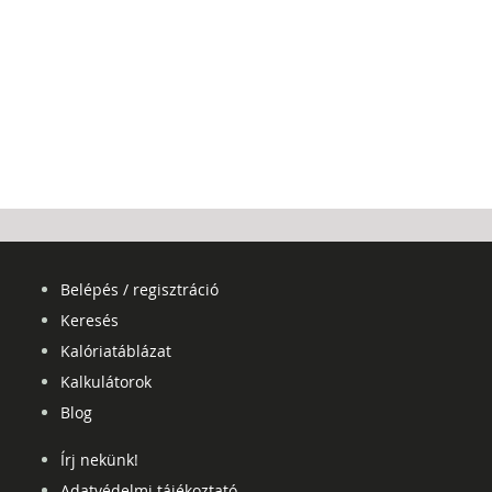
Belépés / regisztráció
Keresés
Kalóriatáblázat
Kalkulátorok
Blog
Írj nekünk!
Adatvédelmi tájékoztató