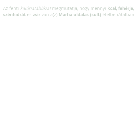
Az fenti
kalóriatáblázat
megmutatja, hogy mennyi
kcal
,
fehérje
,
szénhidrát
és
zsír
van a(z)
Marha oldalas (sült)
ételben/italban.