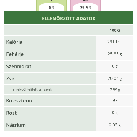
0
29.9
%
%
ELLENŐRZÖTT ADATOK
100 G
Kalória
291
kcal
Fehérje
25.85
g
Szénhidrát
0
g
Zsír
20.04
g
7.89
g
amelyből telített zsírsavak
Koleszterin
97
Rost
0
g
Nátrium
0.05
g