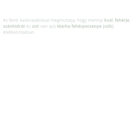
Az fenti
kalóriatáblázat
megmutatja, hogy mennyi
kcal
,
fehérje
,
szénhidrát
és
zsír
van a(z)
Marha fehérpecsenye (sült)
ételben/italban.