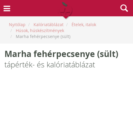
Nyitólap
Kalóriatáblázat
Ételek, italok
Húsok, húskészítmények
Marha fehérpecsenye (sült)
Marha fehérpecsenye (sült)
tápérték- és kalóriatáblázat