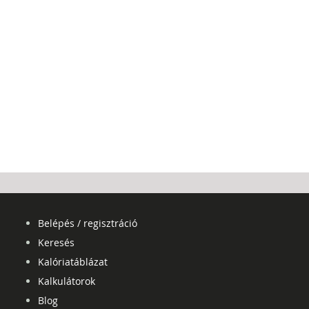
Belépés / regisztráció
Keresés
Kalóriatáblázat
Kalkulátorok
Blog