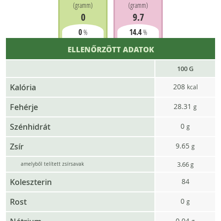
(
gramm
)
(
gramm
)
0
9.7
0
14.4
%
%
ELLENŐRZÖTT ADATOK
100 G
Kalória
208
kcal
Fehérje
28.31
g
Szénhidrát
0
g
Zsír
9.65
g
3.66
g
amelyből telített zsírsavak
Koleszterin
84
Rost
0
g
0.04