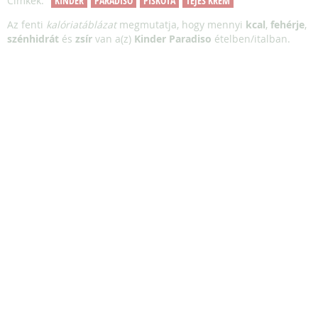
Címkék:
KINDER
PARADISO
PISKÓTA
TEJES KRÉM
Az fenti
kalóriatáblázat
megmutatja, hogy mennyi
kcal
,
fehérje
,
szénhidrát
és
zsír
van a(z)
Kinder Paradiso
ételben/italban.