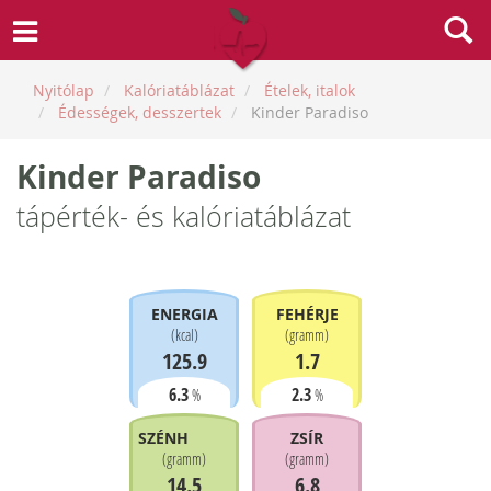
Nyitólap
Kalóriatáblázat
Ételek, italok
Édességek, desszertek
Kinder Paradiso
Kinder Paradiso
tápérték- és kalóriatáblázat
ENERGIA
FEHÉRJE
(
kcal
)
(
gramm
)
125.9
1.7
6.3
2.3
%
%
SZÉNHIDRÁT
ZSÍR
(
gramm
)
(
gramm
)
14.5
6.8