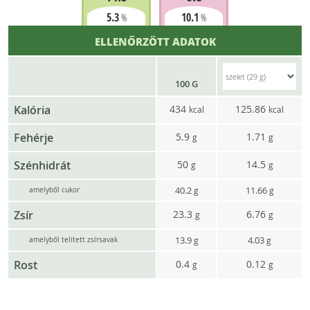
5.3
10.1
%
%
ELLENŐRZÖTT ADATOK
100 G
Kalória
434
125.86
kcal
kcal
Fehérje
5.9
1.71
g
g
Szénhidrát
50
14.5
g
g
40.2
11.66
g
g
amelyből cukor
Zsír
23.3
6.76
g
g
13.9
4.03
g
g
amelyből telített zsírsavak
Rost
0.4
0.12
g
g