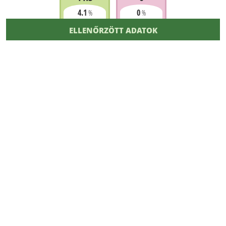
4.1
0
%
%
ELLENŐRZÖTT ADATOK