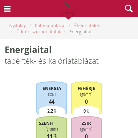
Nyitólap
Kalóriatáblázat
Ételek, italok
Üdítők, szörpök, italok
Energiaital
Energiaital
tápérték- és kalóriatáblázat
ENERGIA
FEHÉRJE
(
kcal
)
(
gramm
)
44
0
2.2
0
%
%
SZÉNHIDRÁT
ZSÍR
(
gramm
)
(
gramm
)
11.3
0