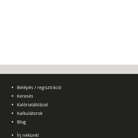
Belépés / regisztráció
Keresés
Kalóriatáblázat
Kalkulátorok
Blog
Írj nekünk!