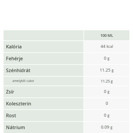
100 ML
Kalória
44
kcal
Fehérje
0
g
Szénhidrát
11.25
g
11.25
g
amelyből cukor
Zsír
0
g
Koleszterin
0
Rost
0
g
Nátrium
0.09
g