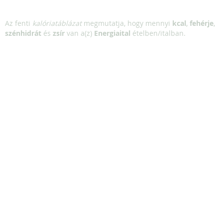
Az fenti
kalóriatáblázat
megmutatja, hogy mennyi
kcal
,
fehérje
,
szénhidrát
és
zsír
van a(z)
Energiaital
ételben/italban.