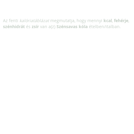
Az fenti
kalóriatáblázat
megmutatja, hogy mennyi
kcal
,
fehérje
,
szénhidrát
és
zsír
van a(z)
Szénsavas kóla
ételben/italban.