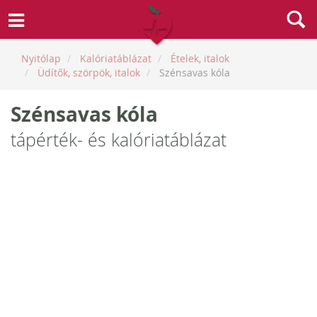
Nyitólap
Kalóriatáblázat
Ételek, italok
Üdítők, szörpök, italok
Szénsavas kóla
Szénsavas kóla
tápérték- és kalóriatáblázat