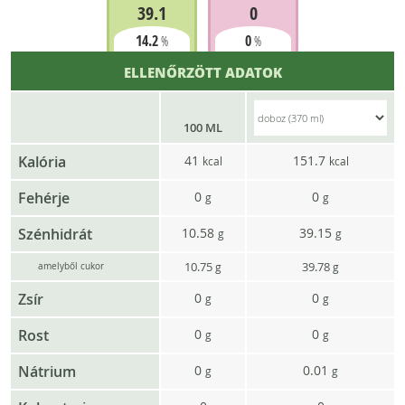
39.1
0
14.2
0
%
%
ELLENŐRZÖTT ADATOK
100 ML
Kalória
41
151.7
kcal
kcal
Fehérje
0
0
g
g
Szénhidrát
10.58
39.15
g
g
10.75
39.78
g
g
amelyből cukor
Zsír
0
0
g
g
Rost
0
0
g
g
Nátrium
0
0.01
g
g