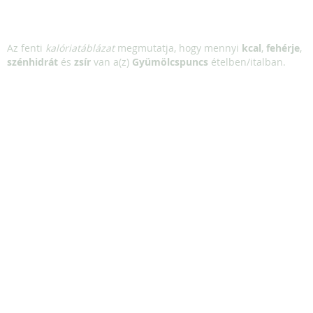
Az fenti
kalóriatáblázat
megmutatja, hogy mennyi
kcal
,
fehérje
,
szénhidrát
és
zsír
van a(z)
Gyümölcspuncs
ételben/italban.