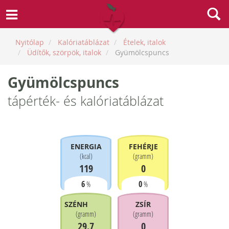
Nyitólap
Kalóriatáblázat
Ételek, italok
Üdítők, szörpök, italok
Gyümölcspuncs
Gyümölcspuncs
tápérték- és kalóriatáblázat
ENERGIA
FEHÉRJE
(
kcal
)
(
gramm
)
119
0
6
0
%
%
SZÉNHIDRÁT
ZSÍR
(
gramm
)
(
gramm
)
29.7
0