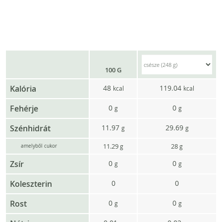
100 G
Kalória
48
119.04
kcal
kcal
Fehérje
0
0
g
g
Szénhidrát
11.97
29.69
g
g
11.29
28
g
g
amelyből cukor
Zsír
0
0
g
g
Koleszterin
0
0
Rost
0
0
g
g