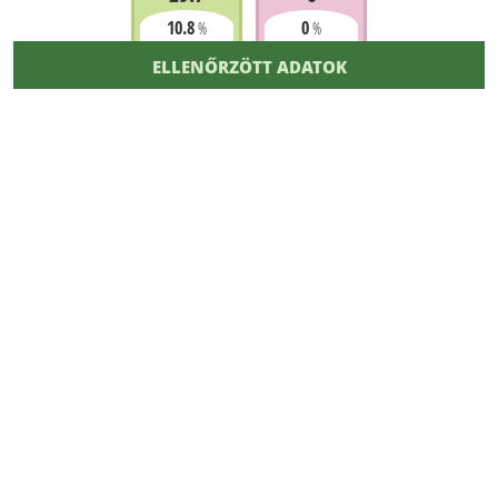
10.8
0
%
%
ELLENŐRZÖTT ADATOK