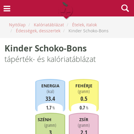
Nyitólap
Kalóriatáblázat
Ételek, italok
Édességek, desszertek
Kinder Schoko-Bons
Kinder Schoko-Bons
tápérték- és kalóriatáblázat
ENERGIA
FEHÉRJE
(
kcal
)
(
gramm
)
33.4
0.5
1.7
0.7
%
%
SZÉNHIDRÁT
ZSÍR
(
gramm
)
(
gramm
)
3
2.1