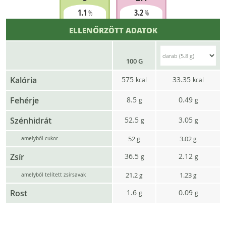
1.1
3.2
%
%
ELLENŐRZÖTT ADATOK
100 G
Kalória
575
33.35
kcal
kcal
Fehérje
8.5
0.49
g
g
Szénhidrát
52.5
3.05
g
g
52
3.02
g
g
amelyből cukor
Zsír
36.5
2.12
g
g
21.2
1.23
g
g
amelyből telített zsírsavak
Rost
1.6
0.09
g
g