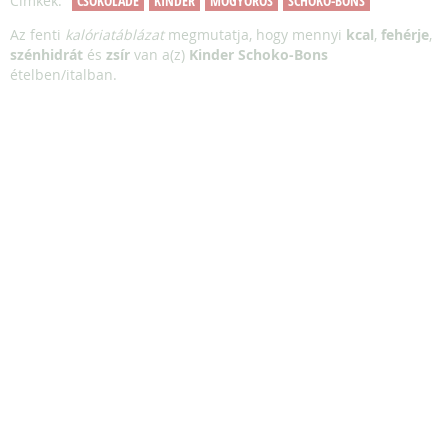
Címkék:
CSOKOLÁDÉ
KINDER
MOGYORÓS
SCHOKO-BONS
Az fenti
kalóriatáblázat
megmutatja, hogy mennyi
kcal
,
fehérje
,
szénhidrát
és
zsír
van a(z)
Kinder Schoko-Bons
ételben/italban.