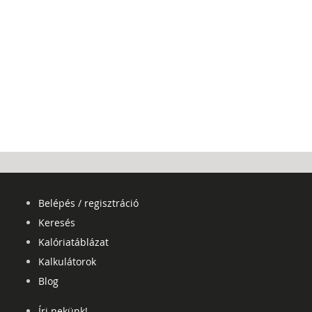
Belépés / regisztráció
Keresés
Kalóriatáblázat
Kalkulátorok
Blog
Írj nekünk!