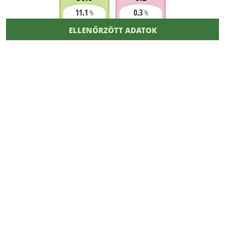
11.1
0.3
%
%
ELLENŐRZÖTT ADATOK