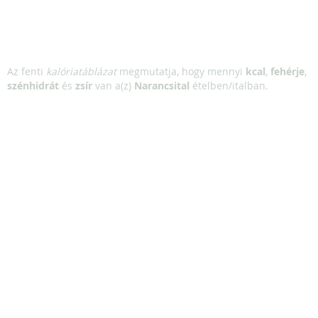
Az fenti
kalóriatáblázat
megmutatja, hogy mennyi
kcal
,
fehérje
,
szénhidrát
és
zsír
van a(z)
Narancsital
ételben/italban.