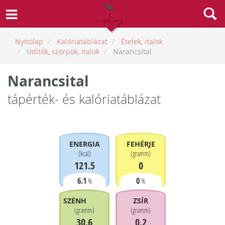
Nyitólap
Kalóriatáblázat
Ételek, italok
Üdítők, szörpök, italok
Narancsital
Narancsital
tápérték- és kalóriatáblázat
ENERGIA
FEHÉRJE
(
kcal
)
(
gramm
)
121.5
0
6.1
0
%
%
SZÉNHIDRÁT
ZSÍR
(
gramm
)
(
gramm
)
30.6
0.2