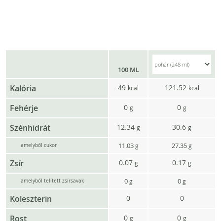
100 ML
Kalória
49
121.52
kcal
kcal
Fehérje
0
0
g
g
Szénhidrát
12.34
30.6
g
g
11.03
27.35
g
g
amelyből cukor
Zsír
0.07
0.17
g
g
0
0
g
g
amelyből telített zsírsavak
Koleszterin
0
0
Rost
0
0
g
g