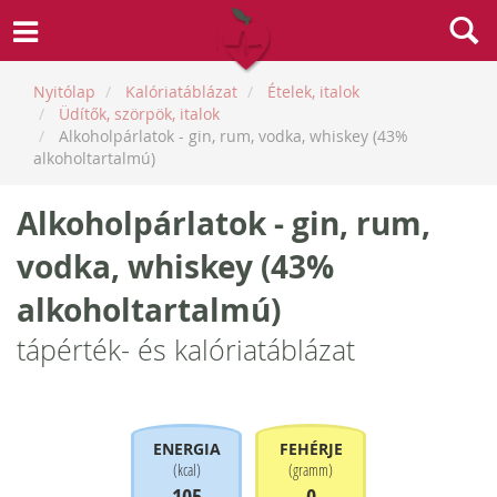
Nyitólap
Kalóriatáblázat
Ételek, italok
Üdítők, szörpök, italok
Alkoholpárlatok - gin, rum, vodka, whiskey (43%
alkoholtartalmú)
Alkoholpárlatok - gin, rum,
vodka, whiskey (43%
alkoholtartalmú)
tápérték- és kalóriatáblázat
ENERGIA
FEHÉRJE
(
kcal
)
(
gramm
)
105
0