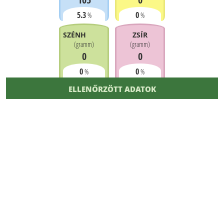
5.3
0
%
%
SZÉNHIDRÁT
ZSÍR
(
gramm
)
(
gramm
)
0
0
0
0
%
%
ELLENŐRZÖTT ADATOK