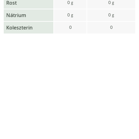
Rost
0
0
g
g
Nátrium
0
0
g
g
Koleszterin
0
0