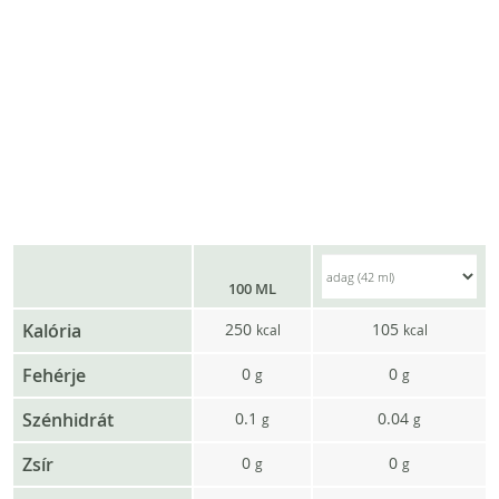
100 ML
Kalória
250
105
kcal
kcal
Fehérje
0
0
g
g
Szénhidrát
0.1
0.04
g
g
Zsír
0
0
g
g