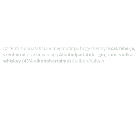
Az fenti
kalóriatáblázat
megmutatja, hogy mennyi
kcal
,
fehérje
,
szénhidrát
és
zsír
van a(z)
Alkoholpárlatok - gin, rum, vodka,
whiskey (43% alkoholtartalmú)
ételben/italban.