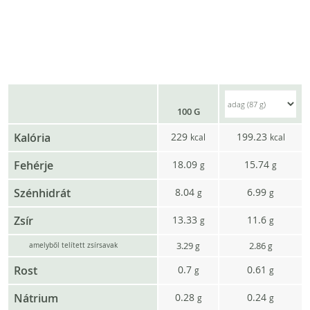
100 G
Kalória
229
199.23
kcal
kcal
Fehérje
18.09
15.74
g
g
Szénhidrát
8.04
6.99
g
g
Zsír
13.33
11.6
g
g
3.29
2.86
g
g
amelyből telített zsírsavak
Rost
0.7
0.61
g
g
Nátrium
0.28
0.24
g
g