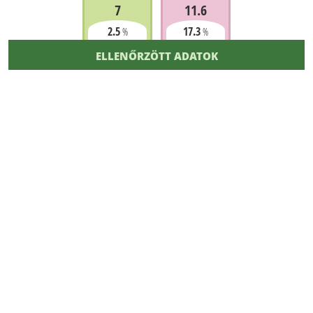
7
11.6
2.5
17.3
%
%
ELLENŐRZÖTT ADATOK