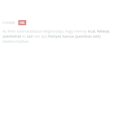
Címkék:
HAL
Az fenti
kalóriatáblázat
megmutatja, hogy mennyi
kcal
,
fehérje
,
szénhidrát
és
zsír
van a(z)
Pettyes harcsa (panírban sült)
ételben/italban.