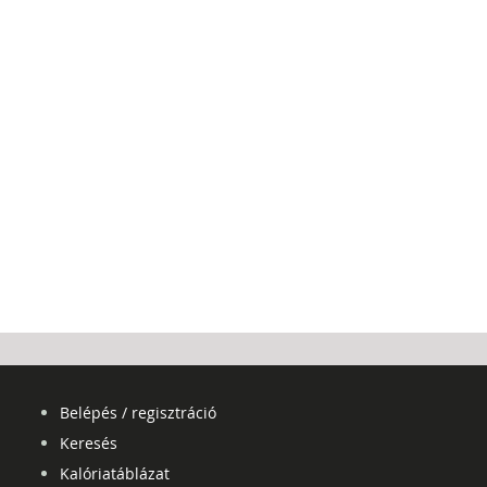
Belépés / regisztráció
Keresés
Kalóriatáblázat