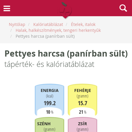
Nyitólap
Kalóriatáblázat
Ételek, italok
Halak, halkészítmények, tengeri herkentyűk
Pettyes harcsa (panírban sült)
Pettyes harcsa (panírban sült)
tápérték- és kalóriatáblázat
ENERGIA
FEHÉRJE
(
kcal
)
(
gramm
)
199.2
15.7
10
21
%
%
SZÉNHIDRÁT
ZSÍR
(
gramm
)
(
gramm
)