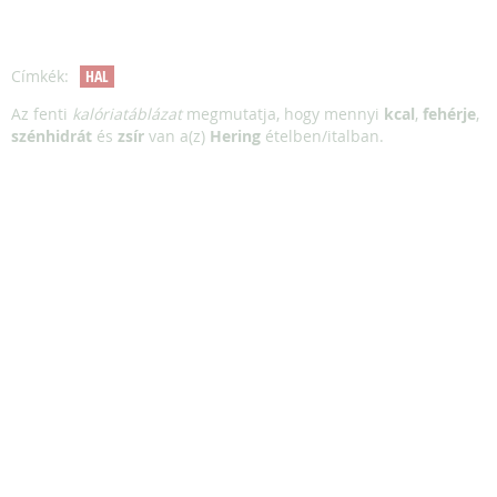
Címkék:
HAL
Az fenti
kalóriatáblázat
megmutatja, hogy mennyi
kcal
,
fehérje
,
szénhidrát
és
zsír
van a(z)
Hering
ételben/italban.