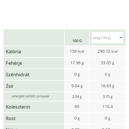
100 G
Kalória
158
290.72
kcal
kcal
Fehérje
17.96
33.05
g
g
Szénhidrát
0
0
g
g
Zsír
9.04
16.63
g
g
2.04
3.75
g
g
amelyből telített zsírsavak
Koleszterin
60
110.4
Rost
0
0
g
g