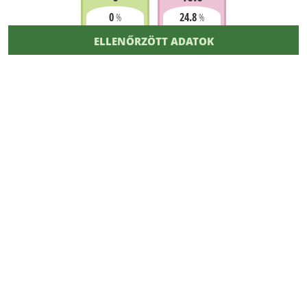
0
24.8
%
%
ELLENŐRZÖTT ADATOK