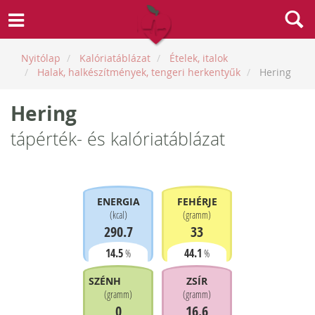
Nyitólap
Kalóriatáblázat
Ételek, italok
Halak, halkészítmények, tengeri herkentyűk
Hering
Hering
tápérték- és kalóriatáblázat
ENERGIA
FEHÉRJE
(
kcal
)
(
gramm
)
290.7
33
14.5
44.1
%
%
SZÉNHIDRÁT
ZSÍR
(
gramm
)
(
gramm
)
0
16.6