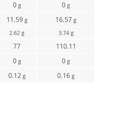
0
0
g
g
11.59
16.57
g
g
2.62
g
3.74
g
77
110.11
0
0
g
g
0.12
0.16
g
g