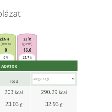
blázat
ZÉNHIDRÁT
ZSÍR
(
gramm
)
(
gramm
)
0
16.6
0
24.7
%
%
 ADATOK
100 G
203
290.29
kcal
kcal
23.03
32.93
g
g