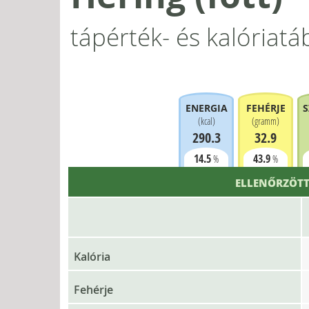
tápérték- és kalóriatá
ENERGIA
FEHÉRJE
S
(
kcal
)
(
gramm
)
290.3
32.9
14.5
43.9
%
%
ELLENŐRZÖTT
Kalória
Fehérje