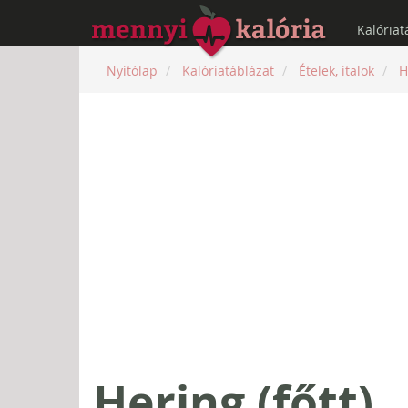
Kalóriat
Nyitólap
Kalóriatáblázat
Ételek, italok
H
Hering (főtt)