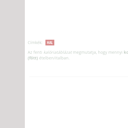
Címkék:
HAL
Az fenti
kalóriatáblázat
megmutatja, hogy mennyi
kc
(főtt)
ételben/italban.