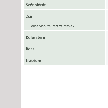
Szénhidrát
Zsír
amelyből telített zsírsavak
Koleszterin
Rost
Nátrium