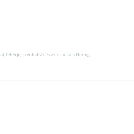
al
,
fehérje
,
szénhidrát
és
zsír
van a(z)
Hering