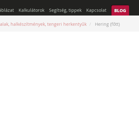
áblázat
Kalkulátorok
Segítség, tippek
Kapcsolat
BLOG
alak, halkészítmények, tengeri herkentyűk
Hering (főtt)