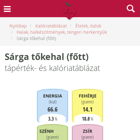
Nyitólap
Kalóriatáblázat
Ételek, italok
Halak, halkészítmények, tengeri herkentyűk
Sárga tőkehal (főtt)
Sárga tőkehal (főtt)
tápérték- és kalóriatáblázat
ENERGIA
FEHÉRJE
(
kcal
)
(
gramm
)
66.6
14.1
3.3
18.8
%
%
SZÉNHIDRÁT
ZSÍR
(
gramm
)
(
gramm
)