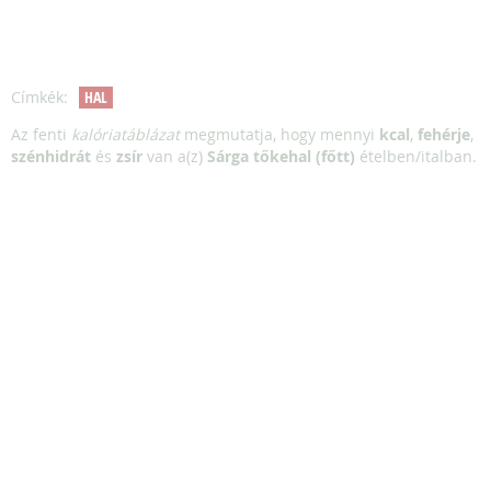
Címkék:
HAL
Az fenti
kalóriatáblázat
megmutatja, hogy mennyi
kcal
,
fehérje
,
szénhidrát
és
zsír
van a(z)
Sárga tőkehal (főtt)
ételben/italban.