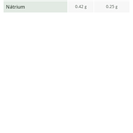
Nátrium
0.42
0.25
g
g