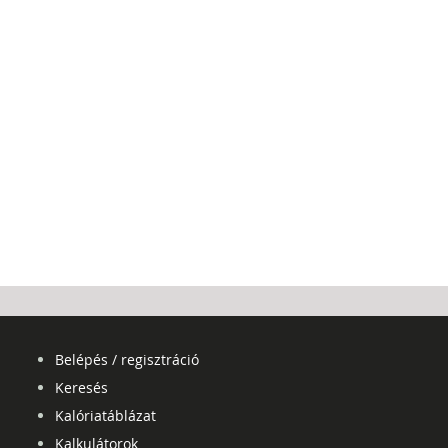
Belépés / regisztráció
Keresés
Kalóriatáblázat
Kalkulátorok