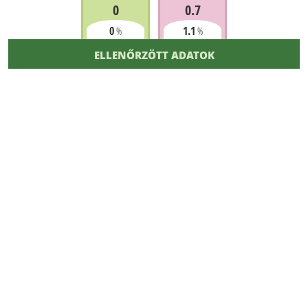
0
0.7
0
1.1
%
%
ELLENŐRZÖTT ADATOK