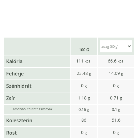
100 G
Kalória
111
66.6
kcal
kcal
Fehérje
23.48
14.09
g
g
Szénhidrát
0
0
g
g
Zsír
1.18
0.71
g
g
0.16
0.1
g
g
amelyből telített zsírsavak
Koleszterin
86
51.6
Rost
0
0
g
g