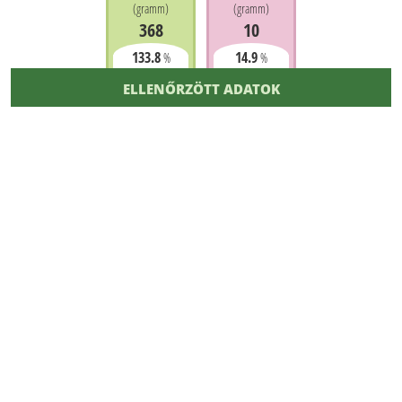
(
gramm
)
(
gramm
)
368
10
133.8
14.9
%
%
ELLENŐRZÖTT ADATOK