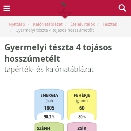
Nyitólap
Kalóriatáblázat
Ételek, italok
Tészták
Gyermelyi tészta 4 tojásos hosszúmetélt
Gyermelyi tészta 4 tojásos
hosszúmetélt
tápérték- és kalóriatáblázat
ENERGIA
FEHÉRJE
(
kcal
)
(
gramm
)
1805
60
90.3
80
%
%
SZÉNHIDRÁT
ZSÍR