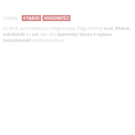
Címkék:
4 TOJÁSOS
HOSSZÚMETÉLT
Az fenti
kalóriatáblázat
megmutatja, hogy mennyi
kcal
,
fehérje
,
szénhidrát
és
zsír
van a(z)
Gyermelyi tészta 4 tojásos
hosszúmetélt
ételben/italban.