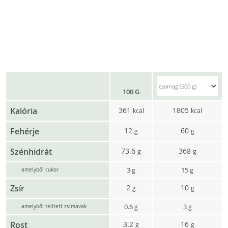
100 G
Kalória
361
1805
kcal
kcal
Fehérje
12
60
g
g
Szénhidrát
73.6
368
g
g
3
15
g
g
amelyből cukor
Zsír
2
10
g
g
0.6
3
g
g
amelyből telített zsírsavak
Rost
3.2
16
g
g