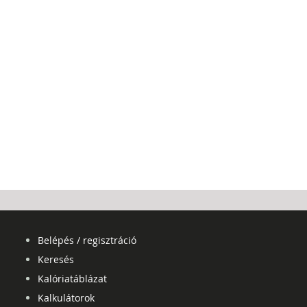
Belépés / regisztráció
Keresés
Kalóriatáblázat
Kalkulátorok