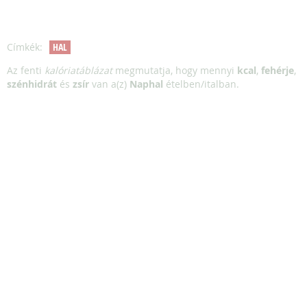
Címkék:
HAL
Az fenti
kalóriatáblázat
megmutatja, hogy mennyi
kcal
,
fehérje
,
szénhidrát
és
zsír
van a(z)
Naphal
ételben/italban.