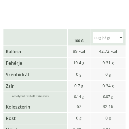
100 G
Kalória
89
42.72
kcal
kcal
Fehérje
19.4
9.31
g
g
Szénhidrát
0
0
g
g
Zsír
0.7
0.34
g
g
0.14
0.07
g
g
amelyből telített zsírsavak
Koleszterin
67
32.16
Rost
0
0
g
g