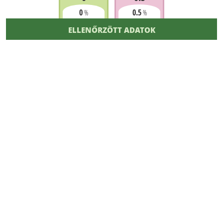
0
0.5
%
%
ELLENŐRZÖTT ADATOK