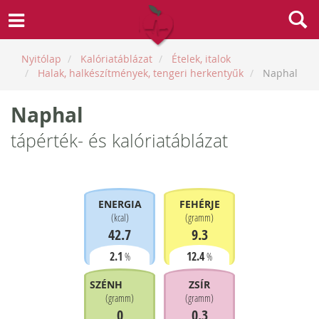
Nyitólap
Kalóriatáblázat
Ételek, italok
Halak, halkészítmények, tengeri herkentyűk
Naphal
Naphal
tápérték- és kalóriatáblázat
ENERGIA
FEHÉRJE
(
kcal
)
(
gramm
)
42.7
9.3
2.1
12.4
%
%
SZÉNHIDRÁT
ZSÍR
(
gramm
)
(
gramm
)
0
0.3