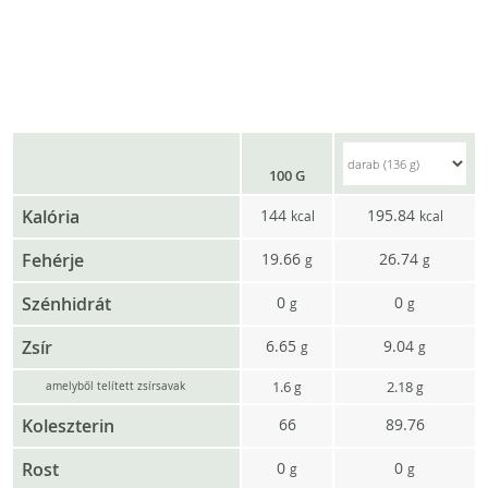
100 G
Kalória
144
195.84
kcal
kcal
Fehérje
19.66
26.74
g
g
Szénhidrát
0
0
g
g
Zsír
6.65
9.04
g
g
1.6
2.18
g
g
amelyből telített zsírsavak
Koleszterin
66
89.76
Rost
0
0
g
g