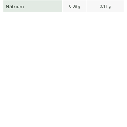
Nátrium
0.08
0.11
g
g