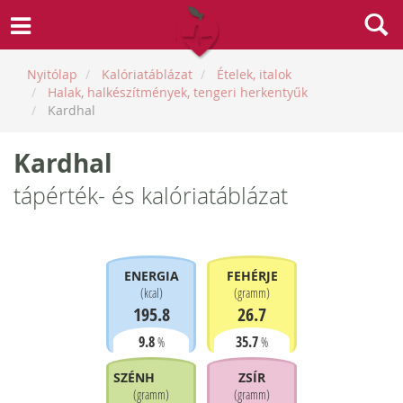
Nyitólap
Kalóriatáblázat
Ételek, italok
Halak, halkészítmények, tengeri herkentyűk
Kardhal
Kardhal
tápérték- és kalóriatáblázat
ENERGIA
FEHÉRJE
(
kcal
)
(
gramm
)
195.8
26.7
9.8
35.7
%
%
SZÉNHIDRÁT
ZSÍR
(
gramm
)
(
gramm
)