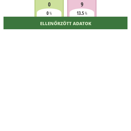
0
9
0
13.5
%
%
ELLENŐRZÖTT ADATOK