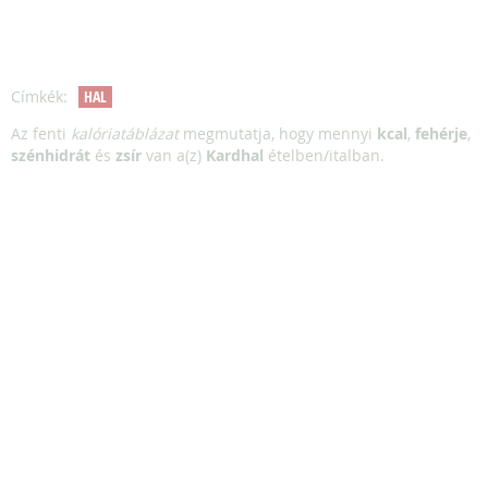
Címkék:
HAL
Az fenti
kalóriatáblázat
megmutatja, hogy mennyi
kcal
,
fehérje
,
szénhidrát
és
zsír
van a(z)
Kardhal
ételben/italban.