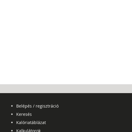
Belépés / regisztráció
Keresés
Kalóriatáblázat
Kalkulátorok