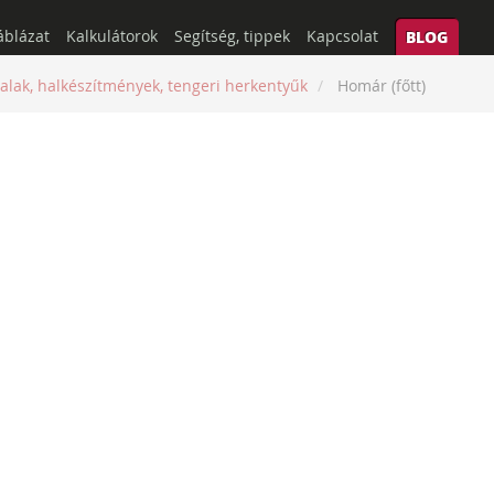
áblázat
Kalkulátorok
Segítség, tippek
Kapcsolat
BLOG
alak, halkészítmények, tengeri herkentyűk
Homár (főtt)