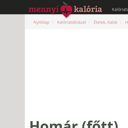
Kalóriat
Nyitólap
Kalóriatáblázat
Ételek, italok
H
Homár (főtt)