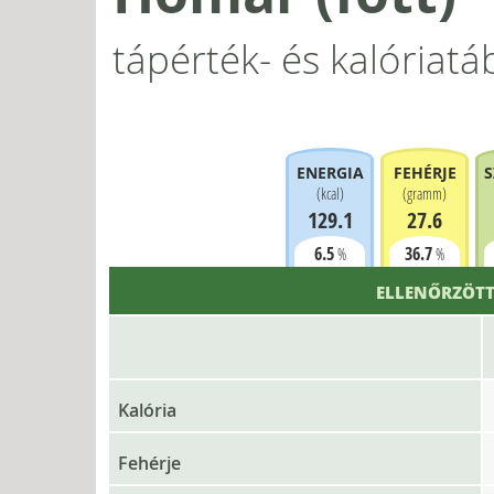
tápérték- és kalóriatá
ENERGIA
FEHÉRJE
S
(
kcal
)
(
gramm
)
129.1
27.6
6.5
36.7
%
%
ELLENŐRZÖTT
Kalória
Fehérje