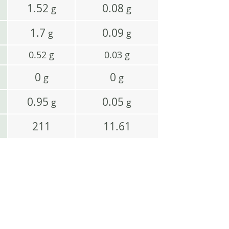
1.52
0.08
g
g
1.7
0.09
g
g
0.52
g
0.03
g
0
0
g
g
0.95
0.05
g
g
211
11.61