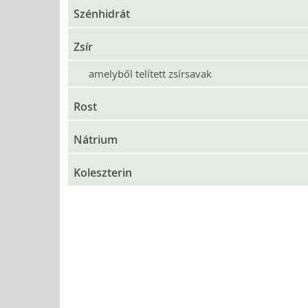
Szénhidrát
Zsír
amelyből telített zsírsavak
Rost
Nátrium
Koleszterin