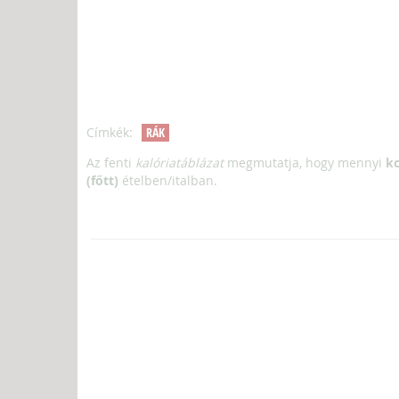
Címkék:
RÁK
Az fenti
kalóriatáblázat
megmutatja, hogy mennyi
kc
(főtt)
ételben/italban.