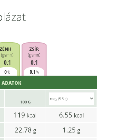
blázat
ZÉNHIDRÁT
ZSÍR
(
gramm
)
(
gramm
)
0.1
0.1
0
0.1
%
%
 ADATOK
100 G
119
6.55
kcal
kcal
22.78
1.25
g
g