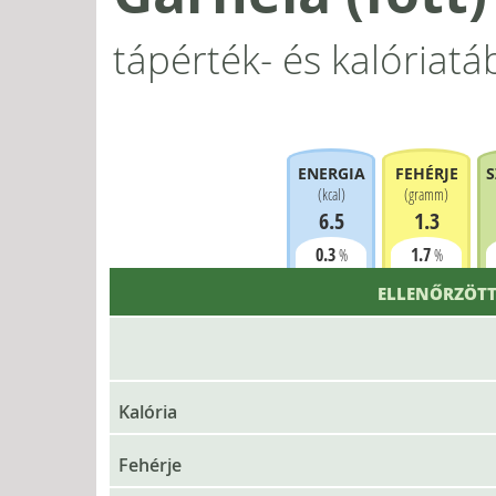
tápérték- és kalóriatá
ENERGIA
FEHÉRJE
S
(
kcal
)
(
gramm
)
6.5
1.3
0.3
1.7
%
%
ELLENŐRZÖTT
Kalória
Fehérje