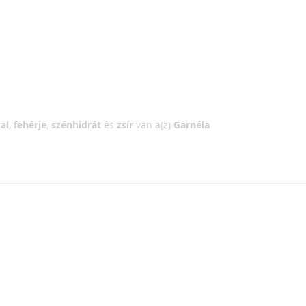
al
,
fehérje
,
szénhidrát
és
zsír
van a(z)
Garnéla