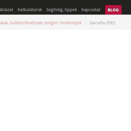
áblázat
Kalkulátorok
Segítség, tippek
Kapcsolat
BLOG
alak, halkészítmények, tengeri herkentyűk
Garnéla (főtt)