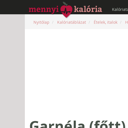
Kalóriat
Nyitólap
Kalóriatáblázat
Ételek, italok
H
Garnéla (főtt)