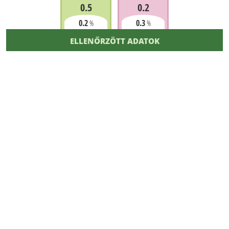
0.5
0.2
0.2
0.3
%
%
ELLENŐRZÖTT ADATOK