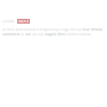
Címkék:
KAGYLÓ
Az fenti
kalóriatáblázat
megmutatja, hogy mennyi
kcal
,
fehérje
,
szénhidrát
és
zsír
van a(z)
Kagyló (főtt)
ételben/italban.