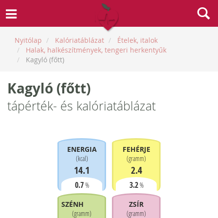
Nyitólap
Kalóriatáblázat
Ételek, italok
Halak, halkészítmények, tengeri herkentyűk
Kagyló (főtt)
Kagyló (főtt)
tápérték- és kalóriatáblázat
ENERGIA
FEHÉRJE
(
kcal
)
(
gramm
)
14.1
2.4
0.7
3.2
%
%
SZÉNHIDRÁT
ZSÍR
(
gramm
)
(
gramm
)