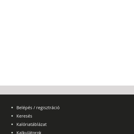
Belépés / regisztráció
Keresés
Kalóriatáblázat
Kalkulátorok