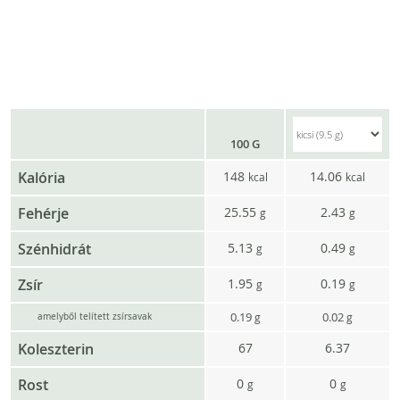
100 G
Kalória
148
14.06
kcal
kcal
Fehérje
25.55
2.43
g
g
Szénhidrát
5.13
0.49
g
g
Zsír
1.95
0.19
g
g
0.19
0.02
g
g
amelyből telített zsírsavak
Koleszterin
67
6.37
Rost
0
0
g
g