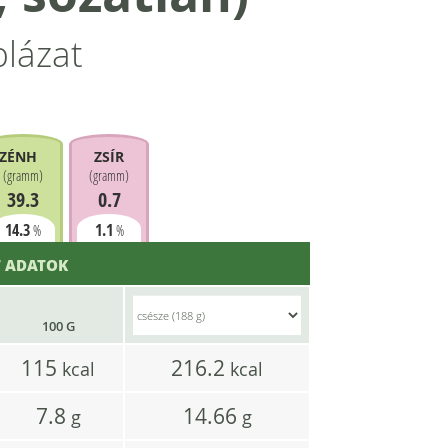
blázat
ZÉNHIDRÁT
ZSÍR
(
gramm
)
(
gramm
)
39.3
0.7
14.3
1.1
%
%
 ADATOK
100 G
115
216.2
kcal
kcal
7.8
14.66
g
g