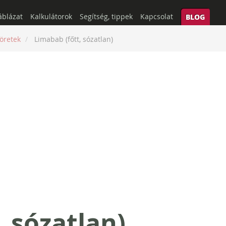
áblázat
Kalkulátorok
Segítség, tippek
Kapcsolat
BLOG
öretek
Limabab (főtt, sózatlan)
, sózatlan)