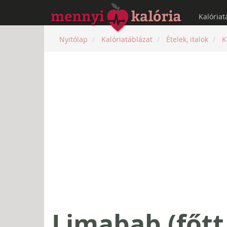
Kalóriat
Nyitólap
Kalóriatáblázat
Ételek, italok
K
Limabab (főtt