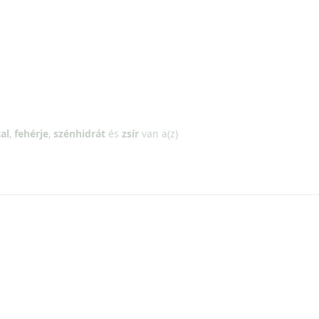
al
,
fehérje
,
szénhidrát
és
zsír
van a(z)