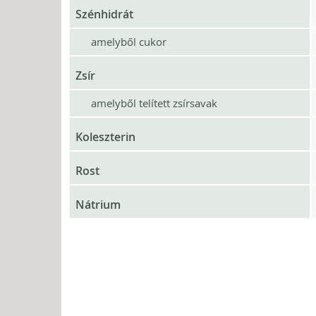
Szénhidrát
amelyből cukor
Zsír
amelyből telített zsírsavak
Koleszterin
Rost
Nátrium