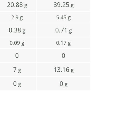
20.88
39.25
g
g
2.9
g
5.45
g
0.38
0.71
g
g
0.09
g
0.17
g
0
0
7
13.16
g
g
0
0
g
g