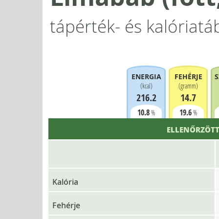
tápérték- és kalóriatá
ENERGIA
FEHÉRJE
S
(
kcal
)
(
gramm
)
216.2
14.7
10.8
19.6
%
%
ELLENŐRZÖTT
Kalória
Fehérje