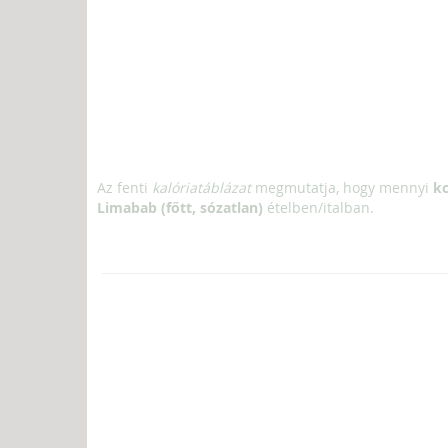
Az fenti
kalóriatáblázat
megmutatja, hogy mennyi
kc
Limabab (főtt, sózatlan)
ételben/italban.