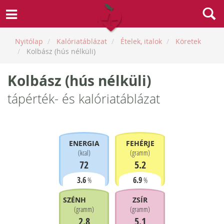
Nyitólap
Kalóriatáblázat
Ételek, italok
Köretek
Kolbász (hús nélküli)
Kolbász (hús nélküli)
tápérték- és kalóriatáblázat
ENERGIA
FEHÉRJE
(
kcal
)
(
gramm
)
72
5.2
3.6
6.9
%
%
SZÉNHIDRÁT
ZSÍR
(
gramm
)
(
gramm
)
2.8
5.1