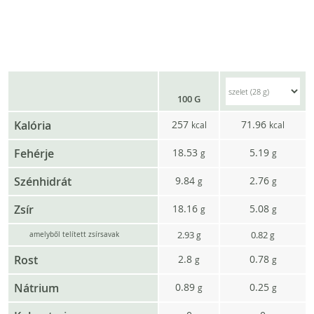
100 G
Kalória
257
71.96
kcal
kcal
Fehérje
18.53
5.19
g
g
Szénhidrát
9.84
2.76
g
g
Zsír
18.16
5.08
g
g
2.93
0.82
g
g
amelyből telített zsírsavak
Rost
2.8
0.78
g
g
Nátrium
0.89
0.25
g
g