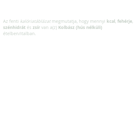
Az fenti
kalóriatáblázat
megmutatja, hogy mennyi
kcal
,
fehérje
,
szénhidrát
és
zsír
van a(z)
Kolbász (hús nélküli)
ételben/italban.