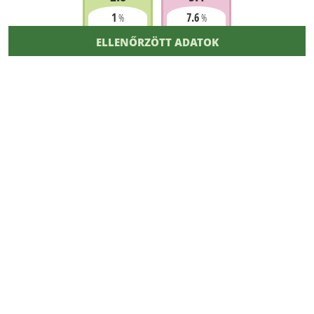
1
7.6
%
%
ELLENŐRZÖTT ADATOK