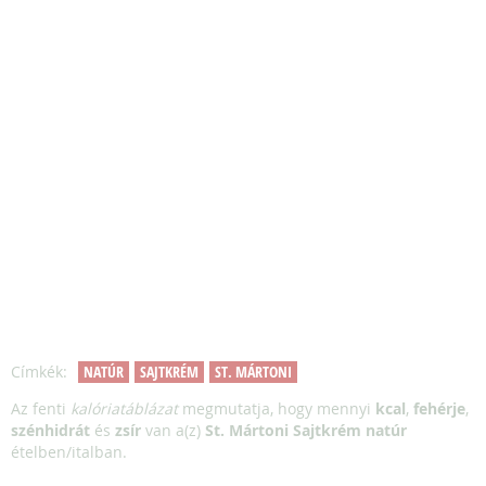
Címkék:
NATÚR
SAJTKRÉM
ST. MÁRTONI
Az fenti
kalóriatáblázat
megmutatja, hogy mennyi
kcal
,
fehérje
,
szénhidrát
és
zsír
van a(z)
St. Mártoni Sajtkrém natúr
ételben/italban.