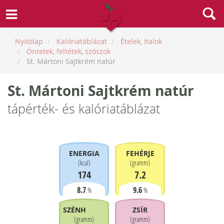
Nyitólap
Kalóriatáblázat
Ételek, italok
Öntetek, feltétek, szószok
St. Mártoni Sajtkrém natúr
St. Mártoni Sajtkrém natúr
tápérték- és kalóriatáblázat
ENERGIA
FEHÉRJE
(
kcal
)
(
gramm
)
174
7.2
8.7
9.6
%
%
SZÉNHIDRÁT
ZSÍR
(
gramm
)
(
gramm
)