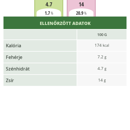
4.7
14
1.7
20.9
%
%
ELLENŐRZÖTT ADATOK
100 G
Kalória
174
kcal
Fehérje
7.2
g
Szénhidrát
4.7
g
Zsír
14
g