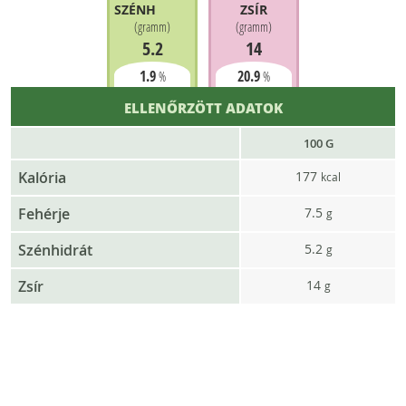
SZÉNHIDRÁT
ZSÍR
(
gramm
)
(
gramm
)
5.2
14
1.9
20.9
%
%
ELLENŐRZÖTT ADATOK
100 G
Kalória
177
kcal
Fehérje
7.5
g
Szénhidrát
5.2
g
Zsír
14
g