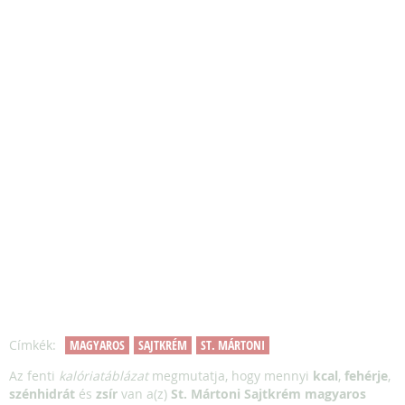
Címkék:
MAGYAROS
SAJTKRÉM
ST. MÁRTONI
Az fenti
kalóriatáblázat
megmutatja, hogy mennyi
kcal
,
fehérje
,
szénhidrát
és
zsír
van a(z)
St. Mártoni Sajtkrém magyaros