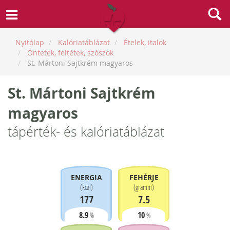
Nyitólap
Kalóriatáblázat
Ételek, italok
Öntetek, feltétek, szószok
St. Mártoni Sajtkrém magyaros
St. Mártoni Sajtkrém
magyaros
tápérték- és kalóriatáblázat
ENERGIA
FEHÉRJE
(
kcal
)
(
gramm
)
177
7.5
8.9
10
%
%