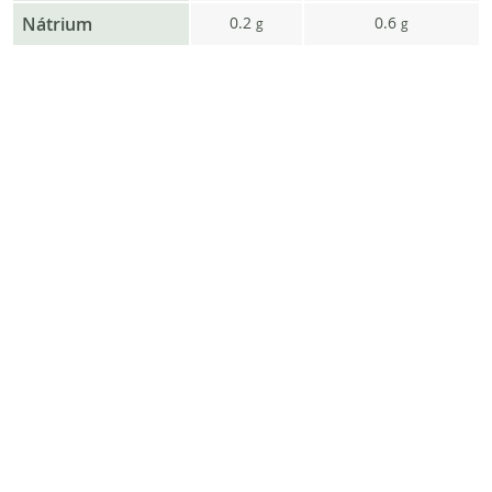
Nátrium
0.2
0.6
g
g