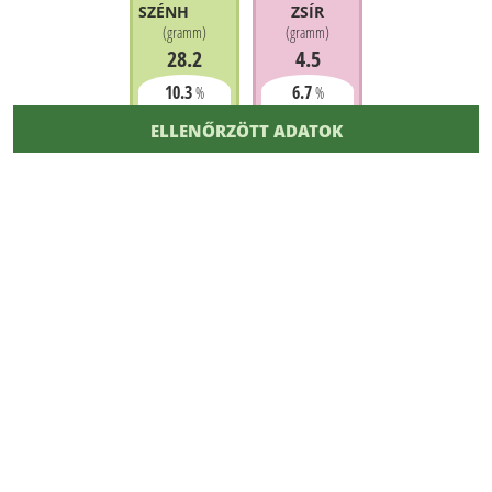
SZÉNHIDRÁT
ZSÍR
(
gramm
)
(
gramm
)
28.2
4.5
10.3
6.7
%
%
ELLENŐRZÖTT ADATOK