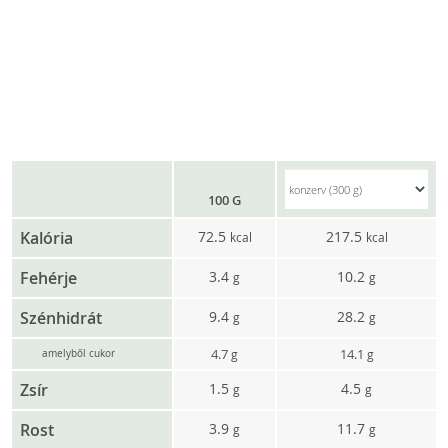
100 G
Kalória
72.5
217.5
kcal
kcal
Fehérje
3.4
10.2
g
g
Szénhidrát
9.4
28.2
g
g
4.7
14.1
g
g
amelyből cukor
Zsír
1.5
4.5
g
g
Rost
3.9
11.7
g
g