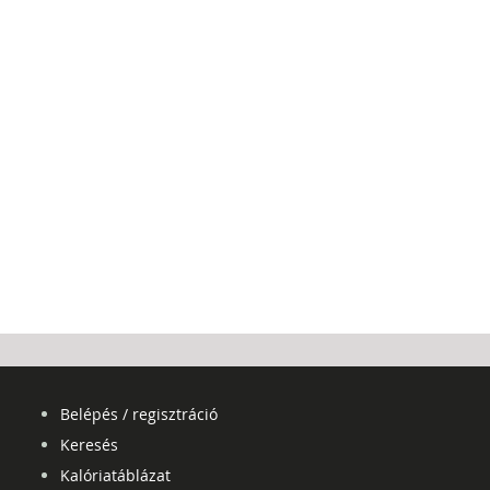
Belépés / regisztráció
Keresés
Kalóriatáblázat