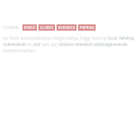
Címkék:
BORSÓ
GLOBUS
KUKORICA
PAPRIKA
Az fenti
kalóriatáblázat
megmutatja, hogy mennyi
kcal
,
fehérje
,
szénhidrát
és
zsír
van a(z)
Globus Mexikói zöldségkeverék
ételben/italban.