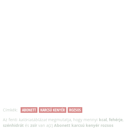
Címkék:
ABONETT
KARCSÚ KENYÉR
ROZSOS
Az fenti
kalóriatáblázat
megmutatja, hogy mennyi
kcal
,
fehérje
,
szénhidrát
és
zsír
van a(z)
Abonett karcsú kenyér rozsos