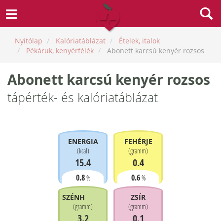
Nyitólap
Kalóriatáblázat
Ételek, italok
Pékáruk, kenyérfélék
Abonett karcsú kenyér rozsos
Abonett karcsú kenyér rozsos
tápérték- és kalóriatáblázat
ENERGIA
FEHÉRJE
(
kcal
)
(
gramm
)
15.4
0.4
0.8
0.6
%
%
SZÉNHIDRÁT
ZSÍR
(
gramm
)
(
gramm
)
3.2
0.1