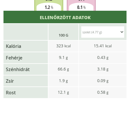
1.2
0.1
%
%
ELLENŐRZÖTT ADATOK
100 G
Kalória
323
15.41
kcal
kcal
Fehérje
9.1
0.43
g
g
Szénhidrát
66.6
3.18
g
g
Zsír
1.9
0.09
g
g
Rost
12.1
0.58
g
g