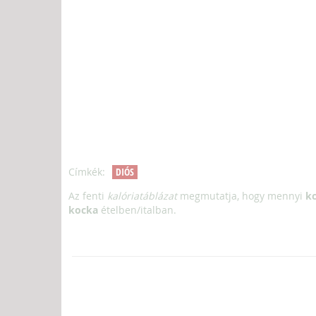
Címkék:
DIÓS
Az fenti
kalóriatáblázat
megmutatja, hogy mennyi
kc
kocka
ételben/italban.