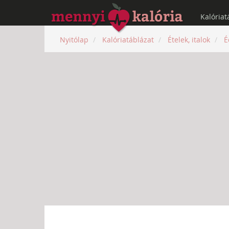
Kalóriat
Nyitólap
Kalóriatáblázat
Ételek, italok
É