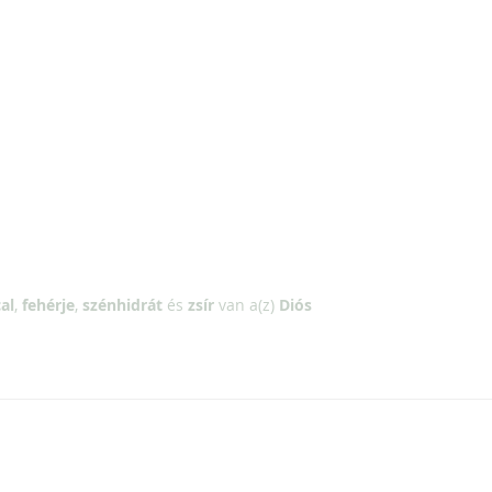
al
,
fehérje
,
szénhidrát
és
zsír
van a(z)
Diós