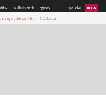
áblázat
Kalkulátorok
Segítség, tippek
Kapcsolat
BLOG
dességek, desszertek
Diós kocka