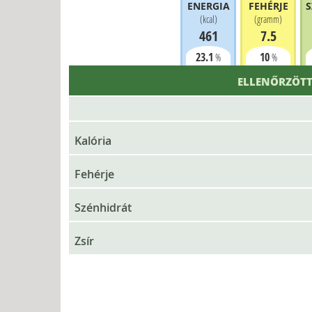
ENERGIA
FEHÉRJE
S
(
kcal
)
(
gramm
)
461
7.5
23.1
10
%
%
ELLENŐRZÖTT
Kalória
Fehérje
Szénhidrát
Zsír