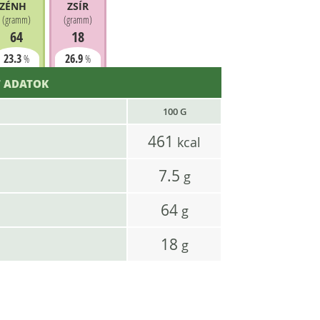
ZÉNHIDRÁT
ZSÍR
(
gramm
)
(
gramm
)
64
18
23.3
26.9
%
%
 ADATOK
100 G
461
kcal
7.5
g
64
g
18
g