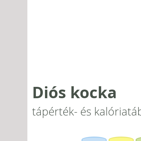
Diós kocka
tápérték- és kalóriatá